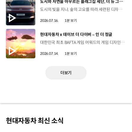
[동영상]
도시와 자연을 아우르는 플래그십 세단, 더 뉴 그랜저
도시의 빛을 지나, 숲의 고요를 따라.세련된 디자인과 정제된 주행 감각으로모든 순간을 편안하게 완성하는 더 뉴 그랜저를 만나보세요. *본 영상은 AI를 활용해 제작했습니다. #현대자동차 #더뉴그랜저 #플래그십세단 #그랜저 #플레오스커넥트
2026.07.16.
1분 보기
[동영상]
현대자동차 x 데이브 더 다이버 – 인 더 정글
대한민국 최초 BAFTA 게임 어워드의 게임 디자인 부문 수상에 빛나는‘데이브 더 다이버’의 최신 DLC에 포니 픽업이 등장합니다.데이브 더 다이버 - 인 더 정글 속 포니 픽업의 활약을 체험해 보세요. Steam, Nintendo Switch 2 Nintendo Switch, PS5 PS4, Xbox Series X|S, Epic Games Store에서 만나 볼 수 있습니다. #현대자동차 #데이브더다이버 #인더정글 #민트로켓 #게임콜라보 #포니픽업 #포니 유튜브 쇼츠 보기 >
2026.07.14.
1분 보기
더보기
현대자동차 최신 소식