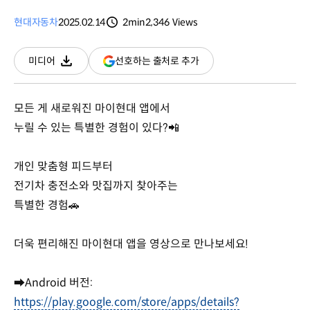
현대자동차
2025.02.14
2min
2,346
Views
분량
조회수
(새
선호하는 출처로 추가
미디어
다운로드
창
열림)
모든 게 새로워진 마이현대 앱에서
누릴 수 있는 특별한 경험이 있다?📲
개인 맞춤형 피드부터
전기차 충전소와 맛집까지 찾아주는
특별한 경험🚗
더욱 편리해진 마이현대 앱을 영상으로 만나보세요!
➡Android 버전:
https://play.google.com/store/apps/details?