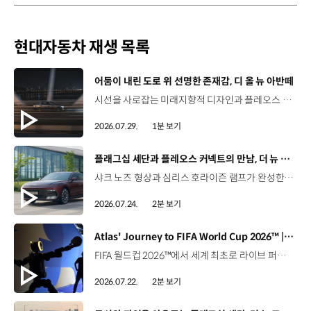
현대자동차 재생 목록
[동영상]
어둠이 내린 도로 위 선명한 존재감, 디 올 뉴 아반떼
시선을 사로잡는 미래지향적 디자인과 플레오스 커넥트로 완성한 디지털 경험까지.세단의 새로운 기준을 제시하는 디 올 뉴 아반떼를 만나보세요. *본 영상은 AI를 활용해 제작했습니다. #현대자동차 #디올뉴아반떼 #아반떼 #플레오스커넥트 #글레오AI 유튜브 쇼츠 보기
2026.07.29.
1분 보기
[동영상]
플래그십 세단과 플레오스 커넥트의 만남, 더 뉴 그랜저
샤크 노즈 형상과 심리스 호라이즌 램프가 완성한 세련된 외관플레오스 커넥트와 Gleo AI가 만드는 스마트한 운전 경험까지. 새롭게 진화한 더 뉴 그랜저를 영상으로 만나보세요. #현대자동차 #더뉴그랜저 #플레오스커넥트 #그랜저 #플래그십세단 #TheNewGrandeur #PleosConnect
2026.07.24.
2분 보기
[동영상]
Atlas' Journey to FIFA World Cup 2026™ | 보스턴 다이나믹스
FIFA 월드컵 2026™에서 세계 최초로 라이브 퍼포먼스를 선보인 아틀라스.그 현장을 완성한 시니어 프로그램 매니저 세스 데이비스(Seth Davis)가 전하는 퍼포먼스의 비하인드 스토리를 만나보세요. 인터뷰 전문 보기 ▶ 자세히 보기 ▶ #현대자동차 #보스턴다이나믹스 #아틀라스 #로보틱스 #BostonDynamics #Atlas #Robotics #NextStartsNow
2026.07.22.
2분 보기