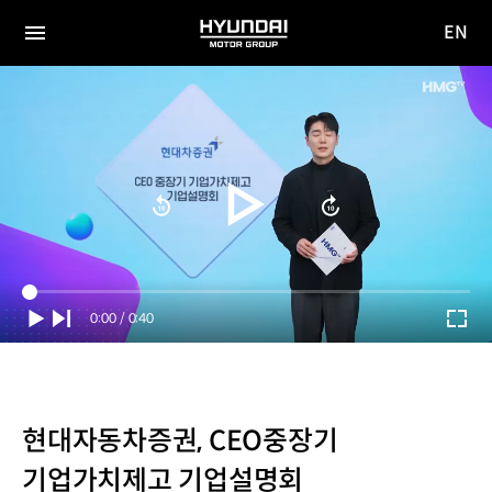
EN
HYUNDAI
영문
MOTOR
전체
사이트
메뉴
GROUP
이동
Current
0:00
/
Duration
0:40
Time
현대자동차증권, CEO중장기
기업가치제고 기업설명회