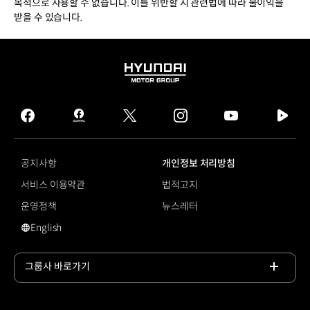
목적으로 사용할 수 없습니다. 이를 위반할 시 관련법에 따라 불이익을
받을 수 있습니다.
HYUNDAI
MOTOR
GROUP
facebook
hmg
twitter
instagram
youtube
naver
journal
tv
facebook
공지사항
개인정보 처리방침
서비스 이용약관
법적고지
운영정책
뉴스레터
English
영문 사이트로 이동
그룹사 바로가기
목록
열기