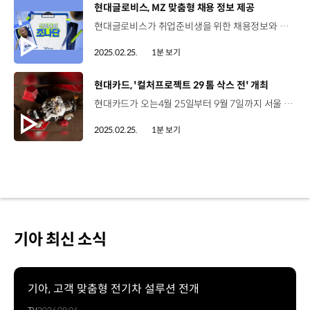
[동영상]
현대글로비스, MZ 맞춤형 채용 정보 제공
현대글로비스가 취업준비생을 위한 채용정보와 기업문화를 알리는 다양한 지원 활동을 펼치고 있습니다. 현대글로비스는 유튜브를 통해 인플루언서 ‘조나단’과 찍은 신입사원 체험기 영상 두 편을 업로드하고 취준생과의 소통에 나섰는데요. 영상은 조나단이 현대글로비스의 물류, 해운, 유통, 신성장동력 등 전 사업 영역에서 새내기를 벗어나 정예사원으로 거듭나는 콘셉트로 구성됐으며, 일일 신입사원 조나단과 서울숲을 누비며 현대글로비스에 관한 취준생들의 궁금증을 재치 있게 풀어냈습니다.
2025.02.25.
1분 보기
[동영상]
현대카드, '컬처프로젝트 29 톰 삭스 전' 개최
현대카드가 오는4월 25일부터 9월 7일까지 서울 DDP에서 ‘현대카드 컬처프로젝트 29 톰 삭스 전’을 개최합니다. 현대카드 컬처프로젝트는 다양한 분야에서 혁신적이고 실험적인 문화 아이콘을 선별해 소개하는 현대카드의 문화 마케팅 브랜드인데요. 미술계에서 현재 가장 혁신적인 아티스트로 주목받는 ‘톰 삭스’는 합판, 박스, 테이프 등 일상에서 사용하는 산업 재료를 활용해 ‘브리콜라주(Bricolage)’ 기법으로 재제작하는 아티스트로 널리 알려져 있습니다. 특히 이번 전시회는 톰 삭스의 최신작이자 대표작인 ‘스페이스 프로그램: 무한대(Infinity)’의 약 200여점을 국내 최초로 한자리에서 선보이는 대규모 전시라는 점에서 의미가 깊은데요. 자세한 내용은 현대카드 DIVE 앱과 홈페이지에서 확인할 수 있습니다. 이미지 출처 : New York, 2012
2025.02.25.
1분 보기
기아 최신 소식
기아, 고객 맞춤형 전기차 설루션 전개