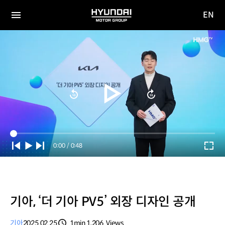
EN
HYUNDAI
영문
MOTOR
전체
사이트
메뉴
GROUP
이동
Current
0:00
/
Duration
0:48
Time
기아, ‘더 기아 PV5’ 외장 디자인 공개
기아
2025.02.25
1min
1,206
Views