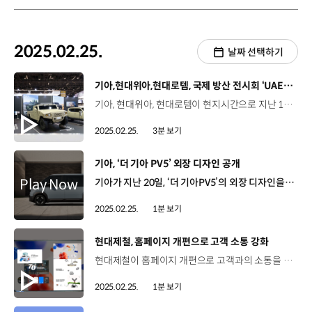
2025.02.25.
날짜 선택하기
[동영상]
기아,현대위아,현대로템, 국제 방산 전시회 ‘UAE IDEX 2025’ 참가
기아, 현대위아, 현대로템이 현지시간으로 지난 17일부터 21일까지 UAE 아부다비에서 개최된 국제 방산 전시회, ‘IDEX 2025’에 참가해 K-방산 기술을 전 세계에 알렸습니다. IDEX는 전 세계 65개국 1,350여 개의 업체들이 참가하는 아프리카, 중동 지역 최대 규모의 국제 방산 전시회인데요. 기아는 이번 전시회에서 프레임과 엔진 등으로만 구성돼 특화된 사용 목적에 따라 다양한 형태로 제작할 수 있는 중형표준차 보닛형 베어샤시와 수심 760mm 하천 도섭, 60% 종경사 및 40% 횡경사 주행, 영하 32도에서의 시동 능력 등을 바탕으로, 다양한 환경에서 군의 안전한 이동을 돕는 소형전술차 2인승 카고를 전시했습니다. 뿐만 아니라 아중동 맞춤형 사양을 갖춘 ‘타스만’도 함께 공개했는데요, IDEX 2025 전용 쇼카 타스만에는 사막색 무광 도장, 스노클, 프론트 범퍼 불바 등 아중동 고객들의 니즈를 바탕으로 한 여러 특수사양이 적용됐습니다. 현대위아는 이번 전시회에서 무게를 줄여 기동성을 높인 기동형 화포체계를 대거 공개했습니다. ‘경량화 105㎜ 자주포’는 기존 자주포보다 긴 약 14㎞의 최대 사거리를 지녔으며, 대형 기동 헬기를 통한 공중 수송도 가능합니다. 현대위아는 이외에도 차량탑재형 81㎜ 박격포, 차량탑재형 대 드론 통합방어 체계(ADS), 원격사격무기통제체계(RCWS) 등을 선보였습니다. 현대로템은 이번 전시회에서 사막 기후와 지형에 특화된 중동형 K2 전차와 국산 파워팩 실물을 동시에 선보였습니다. 먼저, 중동형 K2 전차는 고온의 극한 환경에서도 운용이 가능하도록 개량된 것이 특징인데요, 엔진 냉각성능 향상 뿐만 아니라 적의 대전차 미사일 등을 탐지하고 추적한 뒤 대응탄을 발사해 파괴시키는 ‘하드킬 능동파괴장치(APS)’를 탑재하는 등 현지 맞춤 사양이 적용됐습니다. 또한, 4세대 다목적 무인차량 ‘HR-셰르파’와 장애물개척전차, 30t급 차륜형장갑차 등이 함께 전시됐습니다. 기아, 현대위아, 현대로템은 앞으로도 K-방산의 우수한 역량과 기술력을 알리고 국가 안보에 기여할 계획입니다.
2025.02.25.
3분 보기
[동영상]
기아, ‘더 기아 PV5’ 외장 디자인 공개
기아가 지난 20일, ‘더 기아PV5’의 외장 디자인을 공개했습니다. PV5는 공간에 대한 새로운 개념을 제시할 기아 브랜드 최초의 전용 PBV로, 미래지향적이면서 강인한 이미지를 기반으로 견고함, 대담함, 다재다능함이 느껴지는 외관이 특징입니다. PV5는 다양한 사용성을 고려한 패신저(Passenger), 비즈니스에 최적화된 카고(Cargo), 고객의 세분화된 요구사항에 대응하는 컨버전(Conversion) 모델로 운영되는데요. 기아는 PV5를 고객 니즈에 맞는 혁신적인 솔루션을 제공하기 위해 다양한 모델로 운영하고 보다 효율적인 차량 내 경험을 제공해 갈 계획입니다.
2025.02.25.
1분 보기
[동영상]
현대제철, 홈페이지 개편으로 고객 소통 강화
현대제철이 홈페이지 개편으로 고객과의 소통을 더욱 강화합니다. 현대제철은 새로운 홈페이지에 현대제철의 70년 역사와 혁신성, 미래 비전 등을 담았는데요. 단순화된 메뉴 구조와 직관적인 접근 체계를 도입해 원하는 정보를 빠르게 찾아 현대제철과 철강업에 대한 이해도를 높이는 것은 물론 다이어그램 등 다양한 비주얼 콘텐츠와 인터랙티브 요소를 도입해 직관적이고 몰입감 있는 사용자 경험을 제공합니다.
2025.02.25.
1분 보기