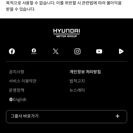
목적으로 사용할 수 없습니다. 이를 위반할 시 관련법에 따라 불이익을
받을 수 있습니다.
HYUNDAI
MOTOR
GROUP
facebook
hmg
twitter
instagram
youtube
naver
journal
tv
facebook
공지사항
개인정보 처리방침
서비스 이용약관
법적고지
운영정책
뉴스레터
English
영문 사이트로 이동
그룹사 바로가기
목록
열기