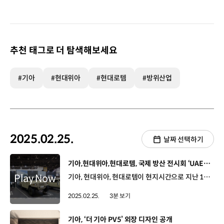
추천 태그로 더 탐색해보세요
#기아
#현대위아
#현대로템
#방위산업
2025.02.25.
날짜 선택하기
[동영상]
기아,현대위아,현대로템, 국제 방산 전시회 ‘UAE IDEX 2025’ 참가
기아, 현대위아, 현대로템이 현지시간으로 지난 17일부터 21일까지 UAE 아부다비에서 개최된 국제 방산 전시회, ‘IDEX 2025’에 참가해 K-방산 기술을 전 세계에 알렸습니다. IDEX는 전 세계 65개국 1,350여 개의 업체들이 참가하는 아프리카, 중동 지역 최대 규모의 국제 방산 전시회인데요. 기아는 이번 전시회에서 프레임과 엔진 등으로만 구성돼 특화된 사용 목적에 따라 다양한 형태로 제작할 수 있는 중형표준차 보닛형 베어샤시와 수심 760mm 하천 도섭, 60% 종경사 및 40% 횡경사 주행, 영하 32도에서의 시동 능력 등을 바탕으로, 다양한 환경에서 군의 안전한 이동을 돕는 소형전술차 2인승 카고를 전시했습니다. 뿐만 아니라 아중동 맞춤형 사양을 갖춘 ‘타스만’도 함께 공개했는데요, IDEX 2025 전용 쇼카 타스만에는 사막색 무광 도장, 스노클, 프론트 범퍼 불바 등 아중동 고객들의 니즈를 바탕으로 한 여러 특수사양이 적용됐습니다. 현대위아는 이번 전시회에서 무게를 줄여 기동성을 높인 기동형 화포체계를 대거 공개했습니다. ‘경량화 105㎜ 자주포’는 기존 자주포보다 긴 약 14㎞의 최대 사거리를 지녔으며, 대형 기동 헬기를 통한 공중 수송도 가능합니다. 현대위아는 이외에도 차량탑재형 81㎜ 박격포, 차량탑재형 대 드론 통합방어 체계(ADS), 원격사격무기통제체계(RCWS) 등을 선보였습니다. 현대로템은 이번 전시회에서 사막 기후와 지형에 특화된 중동형 K2 전차와 국산 파워팩 실물을 동시에 선보였습니다. 먼저, 중동형 K2 전차는 고온의 극한 환경에서도 운용이 가능하도록 개량된 것이 특징인데요, 엔진 냉각성능 향상 뿐만 아니라 적의 대전차 미사일 등을 탐지하고 추적한 뒤 대응탄을 발사해 파괴시키는 ‘하드킬 능동파괴장치(APS)’를 탑재하는 등 현지 맞춤 사양이 적용됐습니다. 또한, 4세대 다목적 무인차량 ‘HR-셰르파’와 장애물개척전차, 30t급 차륜형장갑차 등이 함께 전시됐습니다. 기아, 현대위아, 현대로템은 앞으로도 K-방산의 우수한 역량과 기술력을 알리고 국가 안보에 기여할 계획입니다.
2025.02.25.
3분 보기
[동영상]
기아, ‘더 기아 PV5’ 외장 디자인 공개