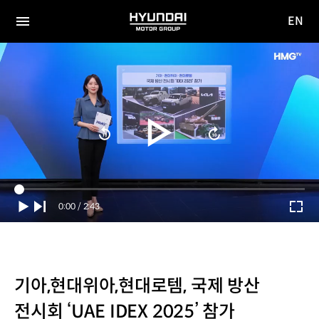
EN
HYUNDAI
영문
MOTOR
전체
사이트
메뉴
GROUP
이동
Current
0:00
/
Duration
2:43
Time
기아,현대위아,현대로템, 국제 방산
전시회 ‘UAE IDEX 2025’ 참가