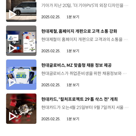
기아가 지난 20일, ‘더 기아PV5’의 외장 디자인을 공개했습니다. PV5는 공간에 대한 새로운 개념을 제시할 기아 브랜드 최초의 전용 PBV로, 미래지향적이면서 강인한 이미지를 기반으로 견고함, 대담함, 다재다능함이 느껴지는 외관이 특징입니다. PV5는 다양한 사용성을 고려한 패신저(Passenger), 비즈니스에 최적화된 카고(Cargo), 고객의 세분화된 요구사항에 대응하는 컨버전(Conversion) 모델로 운영되는데요. 기아는 PV5를 고객 니즈에 맞는 혁신적인 솔루션을 제공하기 위해 다양한 모델로 운영하고 보다 효율적인 차량 내 경험을 제공해 갈 계획입니다.
2025.02.25.
1분 보기
[동영상]
현대제철, 홈페이지 개편으로 고객 소통 강화
현대제철이 홈페이지 개편으로 고객과의 소통을 더욱 강화합니다. 현대제철은 새로운 홈페이지에 현대제철의 70년 역사와 혁신성, 미래 비전 등을 담았는데요. 단순화된 메뉴 구조와 직관적인 접근 체계를 도입해 원하는 정보를 빠르게 찾아 현대제철과 철강업에 대한 이해도를 높이는 것은 물론 다이어그램 등 다양한 비주얼 콘텐츠와 인터랙티브 요소를 도입해 직관적이고 몰입감 있는 사용자 경험을 제공합니다.
2025.02.25.
1분 보기
[동영상]
현대글로비스, MZ 맞춤형 채용 정보 제공
현대글로비스가 취업준비생을 위한 채용정보와 기업문화를 알리는 다양한 지원 활동을 펼치고 있습니다. 현대글로비스는 유튜브를 통해 인플루언서 ‘조나단’과 찍은 신입사원 체험기 영상 두 편을 업로드하고 취준생과의 소통에 나섰는데요. 영상은 조나단이 현대글로비스의 물류, 해운, 유통, 신성장동력 등 전 사업 영역에서 새내기를 벗어나 정예사원으로 거듭나는 콘셉트로 구성됐으며, 일일 신입사원 조나단과 서울숲을 누비며 현대글로비스에 관한 취준생들의 궁금증을 재치 있게 풀어냈습니다.
2025.02.25.
1분 보기
[동영상]
현대카드, '컬처프로젝트 29 톰 삭스 전' 개최
현대카드가 오는4월 25일부터 9월 7일까지 서울 DDP에서 ‘현대카드 컬처프로젝트 29 톰 삭스 전’을 개최합니다. 현대카드 컬처프로젝트는 다양한 분야에서 혁신적이고 실험적인 문화 아이콘을 선별해 소개하는 현대카드의 문화 마케팅 브랜드인데요. 미술계에서 현재 가장 혁신적인 아티스트로 주목받는 ‘톰 삭스’는 합판, 박스, 테이프 등 일상에서 사용하는 산업 재료를 활용해 ‘브리콜라주(Bricolage)’ 기법으로 재제작하는 아티스트로 널리 알려져 있습니다. 특히 이번 전시회는 톰 삭스의 최신작이자 대표작인 ‘스페이스 프로그램: 무한대(Infinity)’의 약 200여점을 국내 최초로 한자리에서 선보이는 대규모 전시라는 점에서 의미가 깊은데요. 자세한 내용은 현대카드 DIVE 앱과 홈페이지에서 확인할 수 있습니다. 이미지 출처 : New York, 2012
2025.02.25.
1분 보기