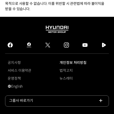
목적으로 사용할 수 없습니다. 이를 위반할 시 관련법에 따라 불이익을
받을 수 있습니다.
HYUNDAI
MOTOR
GROUP
facebook
hmg
twitter
instagram
youtube
naver
journal
tv
facebook
공지사항
개인정보 처리방침
서비스 이용약관
법적고지
운영정책
뉴스레터
English
영문 사이트로 이동
그룹사 바로가기
목록
열기