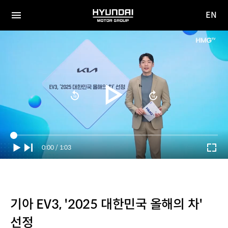
EN
HYUNDAI
영문
MOTOR
전체
사이트
메뉴
GROUP
이동
Current
0:00
/
Duration
1:03
Time
기아 EV3, '2025 대한민국 올해의 차'
선정