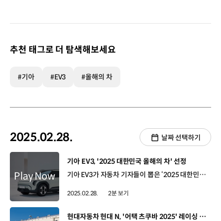
추천 태그로 더 탐색해보세요
#기아
#EV3
#올해의 차
2025.02.28.
날짜 선택하기
[동영상]
기아 EV3, '2025 대한민국 올해의 차' 선정
기아 EV3가 자동차 기자들이 뽑은 ‘2025 대한민국 올해의 차’ 로 선정됐습니다. ‘2025 대한민국 올해의 차’는 총 12개 브랜드, 15개 차종의 디자인과 안전성, 편의성, 연비, 가격 등 10개 항목을 평가했는데요. 기아 EV3가 종합 점수 75.53점을 얻어 ‘2025 올해의 차’로 최종 선정됐습니다. 또한, 역동성과 실용성을 두루 갖춘 EV3는 ‘올해의 전기차(EV)’에도 이름을 올렸으며, EV3에 적용된 첨단 전동화 기술, ‘아이 페달(i-Pedal) 3.0’은 ‘올해의 이노베이션’을 차지해, EV3는 총 3관왕을 달성했습니다. 한편, EV3는 81.4kWh 대용량 배터리를 탑재해 1회 충전 시 최대 501km를 주행할 수 있고, 실내⋅외 V2L 기능 등 전기차 주요 강점은 유지하면서도 크기를 줄이고, 가격을 낮춰 전기차 대중화를 선도한다는 평가를 받고 있습니다.
2025.02.28.
2분 보기
[동영상]
현대자동차 현대 N, '어택 츠쿠바 2025' 레이싱 대회 참가 및 신기록 달성