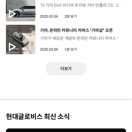
‘더 기아 EV4’ 미디어 프리뷰 기아 언플러그드 그라운드 서울 성수동 2025년 2월 26일 EV4에 쏠린 많은 관심과 기대! 국내 80여 개 매체 인플루언서, 동호회 등 60여 개 미디어 참여 EV4 GT-line, 어스 실차 전시 디자인, 상품 등 담당자가 직접 차량 정보 설명 SUV 중심의 EV 시장에서 선보인 기아 최초의 준중형 전동화 세단 EV4 새로운 유형의 혁신적인 실루엣 기아 차량 중 가장 우수한 공기저항계수 0.23 달성 강태욱 책임연구원 / 현대자동차·기아 MSV프로젝트2팀EV4는 혁신적이면서 매력적인 디자인을 구현함과 동시에 81.4kWh의 동급 최대 배터리를 적용하여 533km의 (현대자동차·기아 중) 최고 수준의 주행 가능 거리를 달성했습니다. 차급을 뛰어넘는 넉넉한 실내 적재 공간 편안하고 안전한 주행을 위한 첨단 운전자 보조 시스템 적용 가속 페달 조작만으로도 가속, 감속, 정차가 가능한i-페달 3.0 적용 “실용성을 중시하는 고객에게 확장된 선택지를 제공할 EV4”
2025.03.04.
2분 보기
[동영상]
기아, 온라인 커뮤니티 커머스 '기아샵' 오픈
기아가 새로운 개념의 온라인 커뮤니티 커머스 '기아샵'을 오픈했습니다. 기아의 온라인 쇼핑몰, ‘카앤라이프몰’을 전면 개편해 재탄생한 기아샵은 차종별 맞춤형 상품과 서비스 제공은 물론 가전과 뷰티, 레저 등 라이프스타일 전반에 걸친 상품을 판매합니다. 뿐만 아니라 기아는 고객 체험단, 크라우드 펀딩 등 특화 기능을 추가해 고객과의 소통을 강화한 커뮤니티 커머스에 집중하고 있으며, 구매한 상품을 지정된 ‘오토큐’에서 장착할 수 있는 ‘원스톱 장착 서비스’도 도입합니다.
2025.03.04.
1분 보기
더보기
현대글로비스 최신 소식