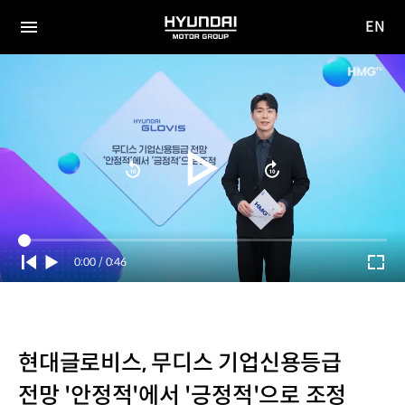
EN
HYUNDAI
영문
MOTOR
전체
사이트
메뉴
GROUP
이동
Current
0:00
/
Duration
0:46
Time
현대글로비스, 무디스 기업신용등급
전망 '안정적'에서 '긍정적'으로 조정