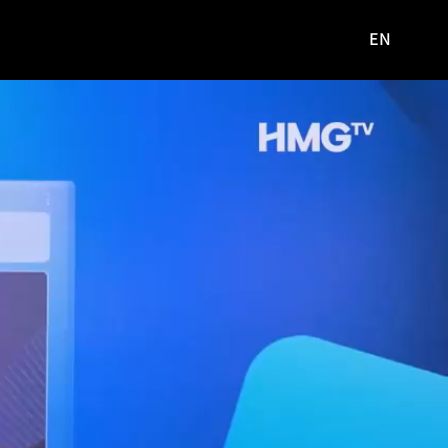
EN
영문
사이트로
이동