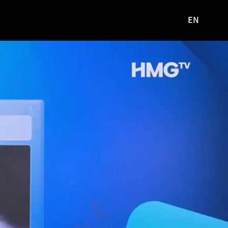
EN
영문
사이트로
이동