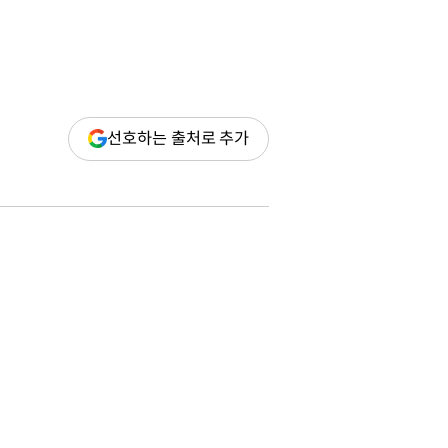
(새
선호하는 출처로 추가
창
열림)