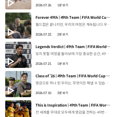
2026.07.26.
1분 보기
[동영상]
Forever 49th | 49th Team | FIFA World Cup 2026™
월드컵은 끝나지만, 우리의 여정은 계속됩니다.우리는 영원한 49번째 팀입니다. 자세히 보기 ▶ #Kia #InspirationConnectsUsAll #49thTeam #OMBC #FIFAWorldCup2026 유튜브 쇼츠 보기 >
2026.07.22.
2분 보기
[동영상]
Legends Verdict | 49th Team | FIFA World Cup 2026™
잊지 못할 여정을 돌아보며.가장 중요한 순간, 49번째 팀이 공을 건네며 완벽하게 임무를 해낸 그 순간을 함께 돌아봅니다. 자세히 보기 ▶ #Kia #InspirationConnectsUsAll #49thTeam #OMBC #FIFAWorldCup2026 유튜브 쇼츠 보기 >
2026.07.21.
1분 보기
[동영상]
Class of ’26 | 49th Team | FIFA World Cup 2026™
영감으로 하나 된 우리는, 무엇이든 해낼 수 있습니다.세계 곳곳에서 모인 2026년의 주인공들이 FIFA 월드컵™ 오피셜 매치볼 캐리어로 꿈의 무대에 섰습니다. 자세히 보기 ▶ #Kia #InspirationConnectsUsAll #49thTeam #OMBC #FIFAWorldCup2026 유튜브 쇼츠 보기 >
2026.07.10.
3분 보기
[동영상]
This is Inspiration | 49th Team | FIFA World Cup 2026™
전 세계를 무대로 모두에게 영감을 전하는 49번째 팀.FIFA 월드컵 2026™을 향한 여정 속, 이제 사람들의 시선은 이 어린 스타들에게 향합니다. 자세히 보기 ▶ #Kia #InspirationConnectsUsAll #49thTeam #OMBC #FIFAWorldCup2026 유튜브 쇼츠 보기 >