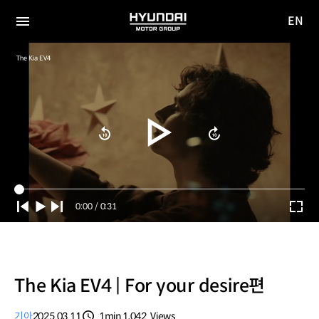
EN
HYUNDAI
영문
MOTOR
전체
사이트
메뉴
GROUP
이동
Current
0:00
/
Duration
0:31
Time
The Kia EV4 | For your desire편
기아
2025.03.11
1min
1,042
Views