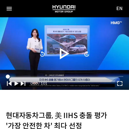
EN
HYUNDAI
영문
MOTOR
전체
사이트
메뉴
GROUP
이동
Current
0:00
/
Duration
1:01
Time
현대자동차그룹, 美 IIHS 충돌 평가
'가장 안전한 차' 최다 선정