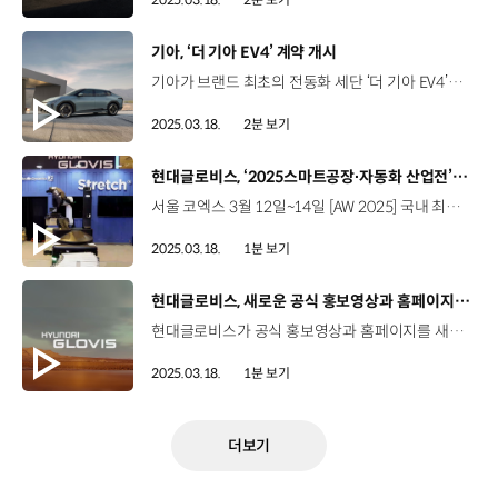
[동영상]
기아, ‘더 기아 EV4’ 계약 개시
기아가 브랜드 최초의 전동화 세단 ‘더 기아 EV4’의 사양 구성과 가격을 공개하고 지난 11일부터 계약을 진행하고 있습니다. EV4는 공기역학적인 설계를 바탕으로 기아 차량 중 가장 우수한 공력성능인 공기저항계수 0.23을 달성했는데요. 이를 기반으로 현대자동차그룹의 전기차 중 가장 긴 거리인 533km의 1회 충전 시 주행가능거리를 확보했습니다. 또한, EV4는 차급을 뛰어넘는 넓은 실내 공간과 넉넉한 적재 공간을 확보했으며, 기아 AI 어시스턴트와 혁신적인 커넥티비티 사양 등 다양한 첨단사양을 탑재해 고객에게 편리한 이동경험을 제공하는데요. EV4는 전기차 세제혜택과 보조금 반영 시 서울 기준, 스탠다드는 3,400만 원대, 롱레인지는 3,800만 원대에 구매할 수 있습니다.
2025.03.18.
2분 보기
[동영상]
현대글로비스, ‘2025스마트공장∙자동화 산업전’ 참가
서울 코엑스 3월 12일~14일 [AW 2025] 국내 최대 규모의 스마트공장∙자동화 관련 전시회 현대글로비스 물류의 효율성을 높여주는 다양한 스마트물류 솔루션 선보여 미디어전시관을 설치해 스마트물류 솔루션 프로세스 소개 3D영상으로 스마트물류 현장에 대한 관람객들의 이해 높여 관람객들의 시선이 집중된 특별한 이벤트! 아시아에서 최초로 공개된 로봇 ’스트레치’ 시연 [스트레치(Stretch)] 현대자동차그룹 로봇 전문 계열사 ‘보스턴다이내믹스’가 개발한 물류로봇 약 23㎏에 달하는 상자를 시간당 평균 600개씩 나르는 ‘스트레치’ 하부에는 자율 이동 로봇 ‘AMR’이 장착되어 최적의 위치로 이동 가능! 미래의 스마트물류 사업의 청사진을 선보인 “ 현대글로비스”
2025.03.18.
1분 보기
[동영상]
현대글로비스, 새로운 공식 홍보영상과 홈페이지 공개
현대글로비스가 공식 홍보영상과 홈페이지를 새롭게 제작해 공개하며 고객과의 소통 강화에 나섭니다. 현대글로비스는 역량과 비전을 소개하는 메인 영상과 기업의 아이덴티티를 전달하는 브랜드 영상 등 총 2편의 공식 홍보영상을 선보였는데요. 하늘과 바다, 육지를 아우르는 사업 영역을 지닌 현대글로비스는 원재료부터 고객에 도착하기까지 고객의 밸류체인 전체를 완결해내는 기업으로 발전하겠다는 미래 비전을 담았습니다. 한편, 현대글로비스는 공식 홈페이지도 7년만에 새롭게 단장했는데요. 리뉴얼된 홈페이지는 신차 배송조회와 같은 고객문의에 빠르게 대응할 수 있는 챗봇을 도입하는 등 방문자 편의성을 높였습니다.
2025.03.18.
1분 보기
더보기