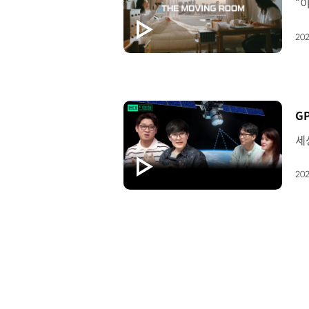
202
[
202