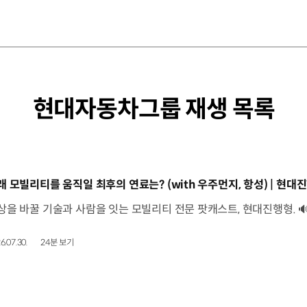
현대자동차그룹 재생 목록
동영상]
래 모빌리티를 움직일 최후의 연료는? (with 우주먼지, 항성) | 현대진
6.07.30.
24분 보기