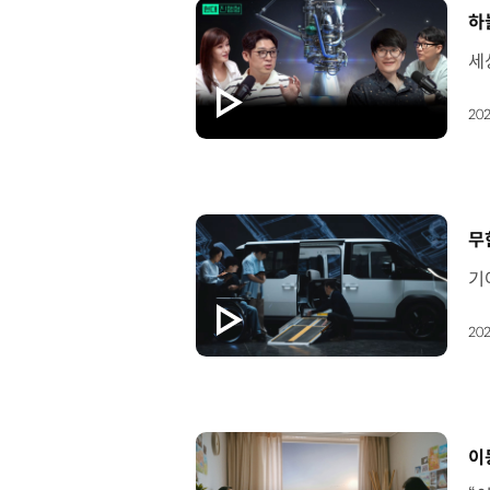
[
하
202
[
무
202
[
이