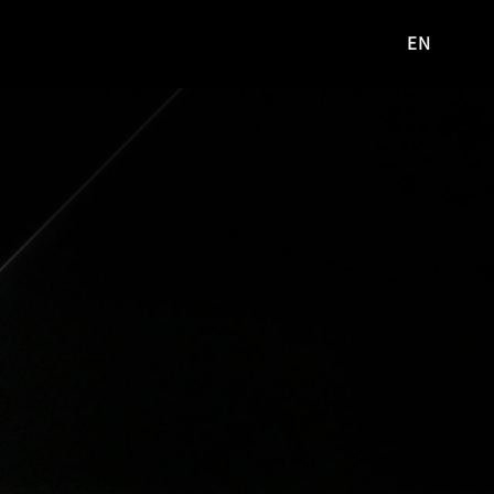
EN
영문
사이트로
이동