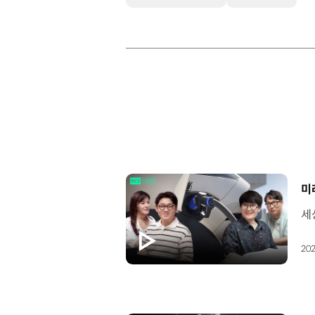
[
미
202