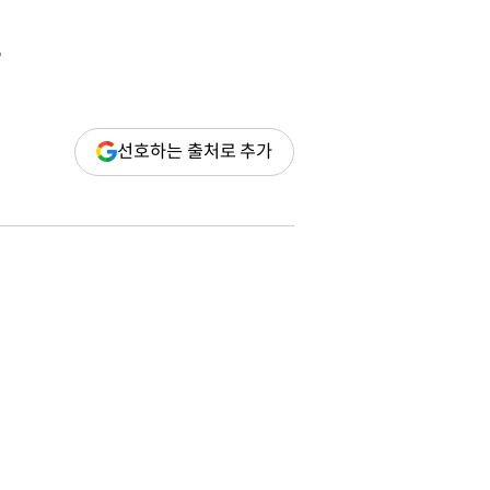
션
(새
선호하는 출처로 추가
창
열림)