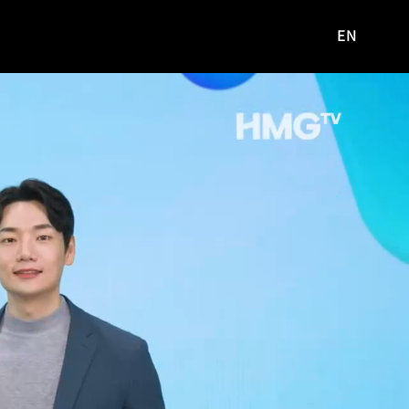
EN
영문
사이트로
이동