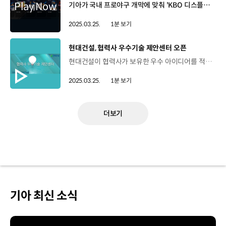
기아가 국내 프로야구 개막에 맞춰 'KBO 디스플레이 테마'를 공개했습니다. KBO와 협업해 제작한 이번 디스플레이 테마는 고객이 응원하는 구단에 맞춰 차량의 ccNC 디스플레이 색상과 그래픽을 변경할 수 있는 맞춤형 디지털 상품인데요. 기아는 10개 구단별 팀 로고와 키 컬러가 반영된 클러스터, 팀 마스코트가 내 차의 위치를 표시하는 내비게이션 등을 제공합니다. KBO 디스플레이 테마는 기아 커넥트 스토어를 통해 구매한 뒤, 무선(OTA) 소프트웨어 업데이트를 통해 차량에 적용할 수 있습니다. 기아는 이번 디스플레이 테마를 ‘더 기아 EV4’에 최초로 적용하고 향후 다른 차종에도 확대해 나갈 예정입니다.
2025.03.25.
1분 보기
[동영상]
현대건설, 협력사 우수기술 제안센터 오픈
현대건설이 협력사가 보유한 우수 아이디어를 적극 발굴하고 혁신 기술의 현장 적용을 확대하기 위해 ‘협력사 우수기술 제안센터’를 개설했습니다. 현대건설 협력사뿐만 아니라 건설 관련 국내외 기업은 누구나 제안센터를 활용할 수 있는데요. 현대건설 공식 홈페이지를 통해 기술 제안서를 상시 접수할 수 있습니다. 현대건설은 앞으로도 협력사 기술 혁신을 적극 지원하고 파트너십을 강화해 나갈 계획입니다.
2025.03.25.
1분 보기
더보기
기아 최신 소식