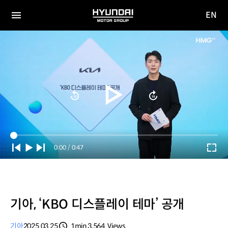
EN
HYUNDAI
영문
MOTOR
전체
사이트
메뉴
GROUP
이동
Current
0:00
/
Duration
0:47
Time
기아, ‘KBO 디스플레이 테마’ 공개
기아
2025.03.25
1min
3,564
Views