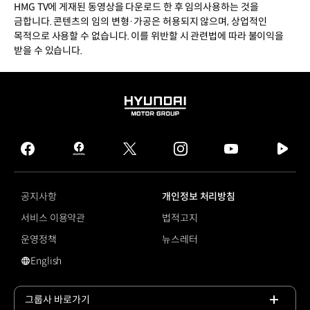
HMG TV에 게재된 동영상을 다운로드 한 후 임의사용하는 것을
금합니다. 콘텐츠의 임의 변형·가공은 허용되지 않으며, 상업적인
목적으로 사용할 수 없습니다. 이를 위반할 시 관련법에 따라 불이익을
받을 수 있습니다.
HYUNDAI
MOTOR
GROUP
facebook
hmg
twitter
instagram
youtube
naver
journal
tv
facebook
공지사항
개인정보 처리방침
서비스 이용약관
법적고지
운영정책
뉴스레터
English
영문 사이트로 이동
그룹사 바로가기