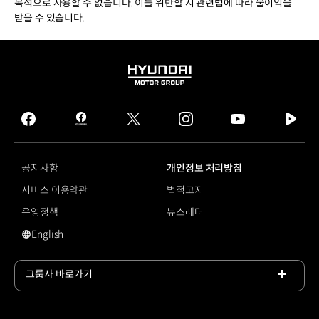
목적으로 사용할 수 없습니다. 이를 위반할 시 관련법에 따라 불이익을
받을 수 있습니다.
HYUNDAI
MOTOR
GROUP
facebook
hmg
twitter
instagram
youtube
naver
journal
tv
facebook
공지사항
개인정보 처리방침
서비스 이용약관
법적고지
운영정책
뉴스레터
English
영문 사이트로 이동
그룹사 바로가기
목록
열기