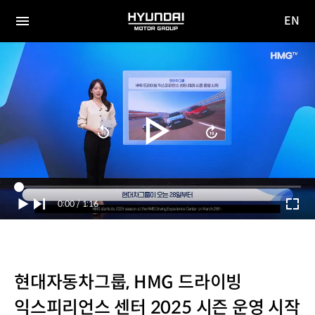
EN
HYUNDAI
영문
MOTOR
전체
사이트
메뉴
GROUP
이동
Current
0:00
/
Duration
1:16
Time
현대자동차그룹, HMG 드라이빙
익스피리언스 센터 2025 시즌 운영 시작