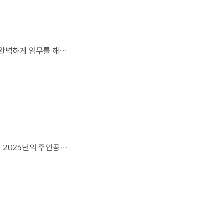
잊지 못할 여정을 돌아보며.가장 중요한 순간, 49번째 팀이 공을 건네며 완벽하게 임무를 해낸 그 순간을 함께 돌아봅니다. 자세히 보기 ▶ #Kia #InspirationConnectsUsAll #49thTeam #OMBC #FIFAWorldCup2026 유튜브 쇼츠 보기 >
영감으로 하나 된 우리는, 무엇이든 해낼 수 있습니다.세계 곳곳에서 모인 2026년의 주인공들이 FIFA 월드컵™ 오피셜 매치볼 캐리어로 꿈의 무대에 섰습니다. 자세히 보기 ▶ #Kia #InspirationConnectsUsAll #49thTeam #OMBC #FIFAWorldCup2026 유튜브 쇼츠 보기 >