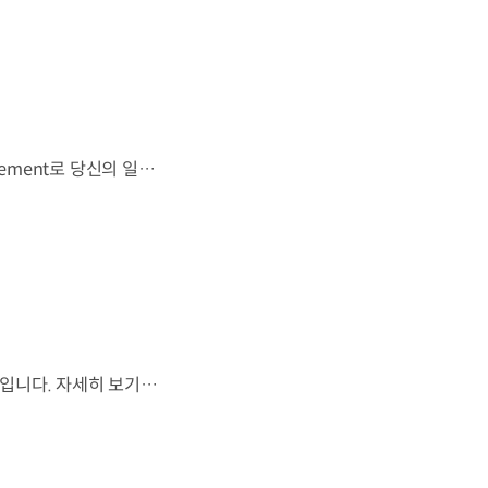
우리는 움직임이 영감을 만드는 시작이 된다고 믿습니다. 기아만의 Movement로 당신의 일상에 영감을 더해줄 2026 Kia Collection을 만나보세요. Designed to move you. Kia Collection 자세히 보기 ▶ #Kia #기아 #KiaCollection #기아컬렉션 #Designedtomoveyou #lifestyle
월드컵은 끝나지만, 우리의 여정은 계속됩니다.우리는 영원한 49번째 팀입니다. 자세히 보기 ▶ #Kia #InspirationConnectsUsAll #49thTeam #OMBC #FIFAWorldCup2026 유튜브 쇼츠 보기 >