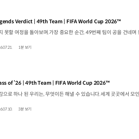
동영상]
gends Verdict | 49th Team | FIFA World Cup 2026™
6.07.21.
1분 보기
동영상]
ass of ’26 | 49th Team | FIFA World Cup 2026™
6.07.10.
3분 보기