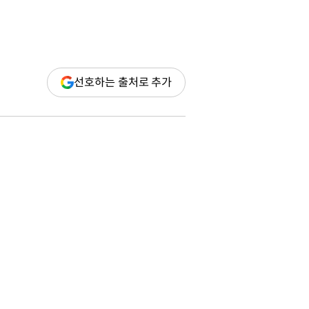
(새
선호하는 출처로 추가
창
열림)