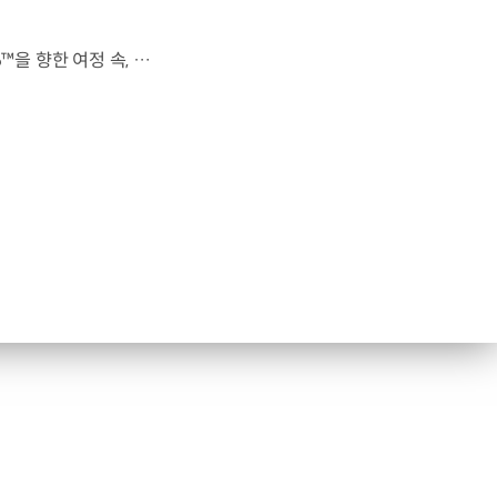
전 세계를 무대로 모두에게 영감을 전하는 49번째 팀.FIFA 월드컵 2026™을 향한 여정 속, 이제 사람들의 시선은 이 어린 스타들에게 향합니다. 자세히 보기 ▶ #Kia #InspirationConnectsUsAll #49thTeam #OMBC #FIFAWorldCup2026 유튜브 쇼츠 보기 >