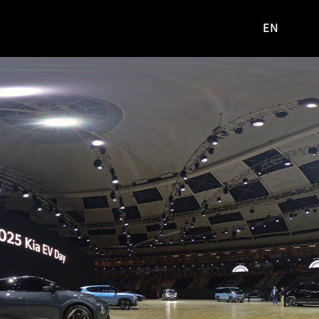
EN
영문
사이트로
이동