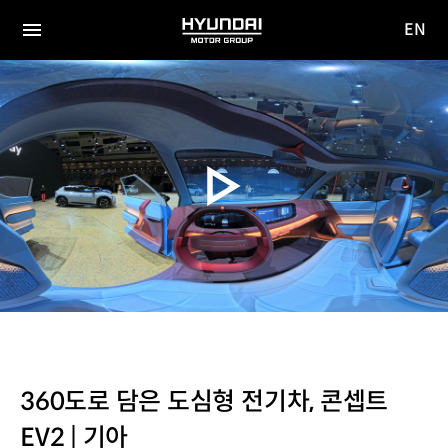
EN
HYUNDAI
영문
MOTOR
전체
사이트
메뉴
GROUP
이동
360도로 담은 도심형 전기차, 콘셉트
EV2 | 기아