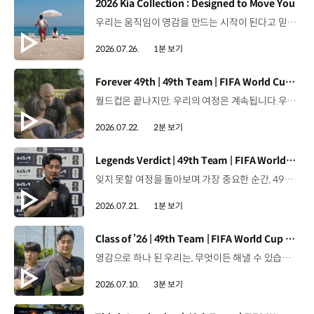
[동영상]
2026 Kia Collection : Designed to Move You
우리는 움직임이 영감을 만드는 시작이 된다고 믿습니다. 기아만의 Movement로 당신의 일상에 영감을 더해줄 2026 Kia Collection을 만나보세요. Designed to move you. Kia Collection 자세히 보기 ▶ #Kia #기아 #KiaCollection #기아컬렉션 #Designedtomoveyou #lifestyle
2026.07.26.
1분 보기
[동영상]
Forever 49th | 49th Team | FIFA World Cup 2026™
월드컵은 끝나지만, 우리의 여정은 계속됩니다.우리는 영원한 49번째 팀입니다. 자세히 보기 ▶ #Kia #InspirationConnectsUsAll #49thTeam #OMBC #FIFAWorldCup2026 유튜브 쇼츠 보기 >
2026.07.22.
2분 보기
[동영상]
Legends Verdict | 49th Team | FIFA World Cup 2026™
잊지 못할 여정을 돌아보며.가장 중요한 순간, 49번째 팀이 공을 건네며 완벽하게 임무를 해낸 그 순간을 함께 돌아봅니다. 자세히 보기 ▶ #Kia #InspirationConnectsUsAll #49thTeam #OMBC #FIFAWorldCup2026 유튜브 쇼츠 보기 >
2026.07.21.
1분 보기
[동영상]
Class of ’26 | 49th Team | FIFA World Cup 2026™
영감으로 하나 된 우리는, 무엇이든 해낼 수 있습니다.세계 곳곳에서 모인 2026년의 주인공들이 FIFA 월드컵™ 오피셜 매치볼 캐리어로 꿈의 무대에 섰습니다. 자세히 보기 ▶ #Kia #InspirationConnectsUsAll #49thTeam #OMBC #FIFAWorldCup2026 유튜브 쇼츠 보기 >
2026.07.10.
3분 보기