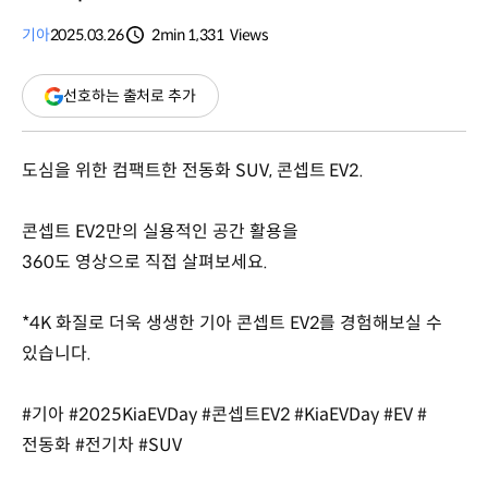
기아
2025.03.26
2min
1,331
Views
분량
조회수
(새
선호하는 출처로 추가
창
열림)
도심을 위한 컴팩트한 전동화 SUV, 콘셉트 EV2.
콘셉트 EV2만의 실용적인 공간 활용을
360도 영상으로 직접 살펴보세요.
*4K 화질로 더욱 생생한 기아 콘셉트 EV2를 경험해보실 수
있습니다.
#기아 #2025KiaEVDay #콘셉트EV2 #KiaEVDay #EV #
전동화 #전기차 #SUV