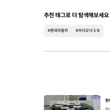
추천 태그로 더 탐색해보세요
#현대자동차
#아이오닉 5 N
[
현