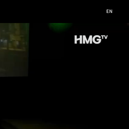
EN
영문
사이트로
이동