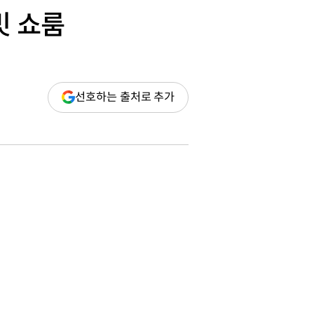
빗 쇼룸
(새
선호하는 출처로 추가
창
열림)