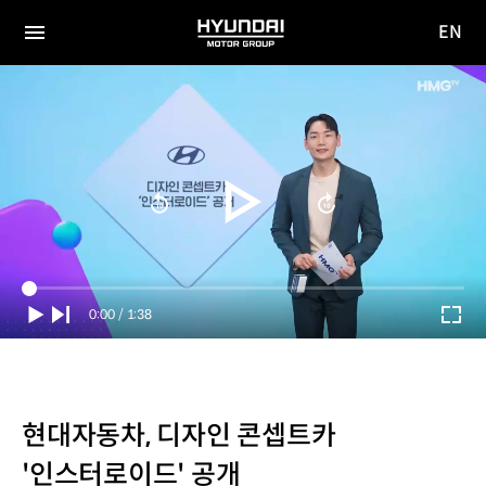
EN
HYUNDAI
영문
MOTOR
전체
사이트
메뉴
GROUP
이동
Current
0:00
/
Duration
1:38
Time
현대자동차, 디자인 콘셉트카
'인스터로이드' 공개