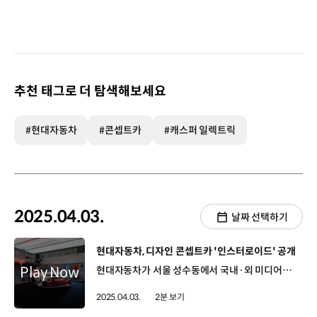
추천 태그로 더 탐색해보세요
#현대자동차
#콘셉트카
#캐스퍼 일렉트릭
2025.04.03.
날짜 선택하기
[동영상]
현대자동차, 디자인 콘셉트카 '인스터로이드' 공개
현대자동차가 서울 성수동에서 국내·외 미디어와 인플루언서를 대상으로 ‘인스터로이드’ 미디어 데이를 열었습니다. 소형 EV의 틀을 깨는 디자인 콘셉트카, ‘인스터로이드’는 현대자동차의 소형 전기 SUV인 ‘인스터’에 게임에서 영감을 받은 혁신적인 디자인을 더해 제작됐는데요. 현대자동차는 ‘인스터(INSTER)’의 경쾌한 정신에 ‘강화하다’라는 뜻의 ‘스테로이드(STEROID)’를 결합한 인스터로이드라는 이름을 통해 스포티하고 역동적인 에너지를 강조했습니다. 이날 행사에서는 현지 디자이너와 실무 담당자들이 콘셉트카 디자인 방향성과 USP 등을 직접 설명하는 자리도 마련됐습니다. 서달임 디자이너 / 현대유럽디자인센터어렸을 적 우리가 입꼬리를 올리며 상상했던 미래의 나의 자동차를 현실로 재현하는 디자인을 하고 싶었습니다. 비현실적이면서도 현실적인 외관은 한 번에 봐도 게임에서 방금 튀어나온 듯한 와이드 한 바디, 커다랗게 튀어나온 오일, 거대한 스포일러 등으로 이루어진 아주 강한 디자인입니다. 인테리어 디자인은 운전자가 자신이 원하는 스타일로 만들고 꾸미고 고칠 수 있는 디자인을 적용했습니다. 뿐만 아니라 현대자동차는 인스터로이드를 주제로 한 자체 개발 게임을 최초 공개하고, 다양한 게임 체험 공간도 운영해 공감대를 형성했습니다. 김정원 책임매니저 / 현대자동차 커뮤니케이션팀인스터로이드는 기존 양산차와 달리 차량의 독특한 디자인과 콘셉트를 효과적으로 전달하기 위해 넥슨의 카트라이더 러쉬플러스와의 협업을 시작으로 자체 개발한 게임 등을 통해 고객들에게 확장된 경험을 제공할 예정입니다. 한편 인스터로이드는 이번 서울 모빌리티쇼에서 일반 대중들에게 공개될 예정입니다.
2025.04.03.
2분 보기