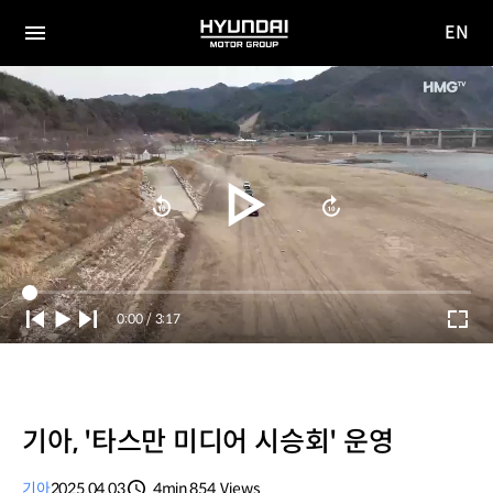
EN
HYUNDAI
영문
MOTOR
전체
사이트
메뉴
GROUP
이동
Current
0:00
/
Duration
3:17
Time
기아, '타스만 미디어 시승회' 운영
기아
2025.04.03
4min
854
Views