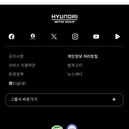
HYUNDAI
MOTOR
GROUP
facebook
hmg
twitter
instagram
youtube
naver
journal
tv
facebook
공지사항
개인정보 처리방침
서비스 이용약관
법적고지
운영정책
뉴스레터
English
영문 사이트로 이동
그룹사 바로가기
목록
열기