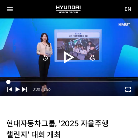
EN
HYUNDAI
영문
MOTOR
전체
사이트
메뉴
GROUP
이동
Current
0:00
/
Duration
1:36
Time
현대자동차그룹, '2025 자율주행
챌린지' 대회 개최