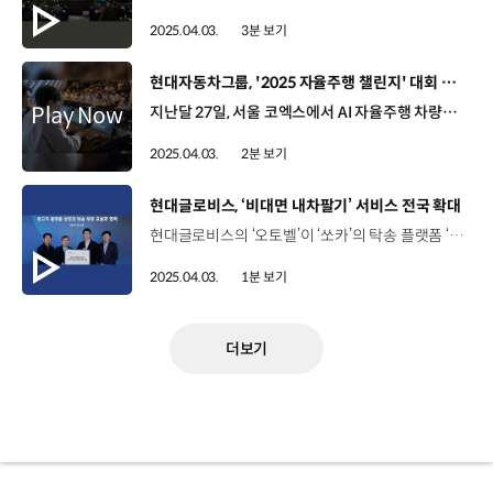
2025.04.03.
3분 보기
[동영상]
현대자동차그룹, '2025 자율주행 챌린지' 대회 개최
지난달 27일, 서울 코엑스에서 AI 자율주행 차량이 가상의 도심을 달리는 ‘2025 자율주행 챌린지’가 개최됐습니다. 현대자동차그룹은 지난 2010년부터 자율주행 기술 연구와 개발, 우수 인재 육성을 위해 자율주행 경진대회를 개최하고 있는데요. 올해는 대회 최초로 ‘AI 엔드 투 엔드 자율주행’ 기술력을 겨뤘습니다. AI 엔드 투 엔드 자율주행은 주행 데이터와 도로 교통 상황의 시나리오를 AI에 학습시키는 방식으로, 글로벌 자율주행 트렌드로 주목받고 있습니다. 이번 대회에는 총 16개 팀이 참가한 가운데 예선 경기를 거쳐 상위 8개 팀이 본선에 진출했는데요. 각 팀별로 세 가지 시나리오에 대한 미션을 수행한 뒤, 완주 점수와 페널티 등을 합산한 총점으로 최종 순위를 결정했습니다. 김소영 우승팀 / 한양대학교 저희가 처음 해보는 ‘AI 엔드 투 엔드 자율주행’이다 보니 데이터를 직접 취득을 하고 그걸 또 다시 학습하고 힘들었지만 그래도 값진 경험, 값진 결과를 얻게 되어서 행복했습니다. 우승팀에게는 상금 3,000만 원과 관련 부문 입사 지원 시 서류전형이 면제되는 채용 특전이 주어졌는데요. 현대자동차그룹은 앞으로도 자율주행 챌린지를 통해 기술 경연의 장을 마련하고 여러 대학이 자율주행 연구개발에 집중할 수 있도록 지원할 예정입니다.
2025.04.03.
2분 보기
[동영상]
현대글로비스, ‘비대면 내차팔기’ 서비스 전국 확대
현대글로비스의 ‘오토벨’이 ‘쏘카’의 탁송 플랫폼 ‘핸들러’와 손잡고 중고차 매입 서비스 지역을 확대합니다. 오토벨은 중고차 매입 서비스로, 고객이 원하는 시간과 장소에 전문 평가 컨설턴트가 방문해 차량을 평가하고 매입했는데요. 앞으로는 전국의 카셰어링 차량 이동을 담당하는 쏘카의 플랫폼 ‘핸들러’와 협력해, 컨설턴트가 방문하기 어려웠던 지역에서도 서비스를 이용할 수 있게 됐습니다. 또한, ‘비대면 내차팔기’ 서비스도 지방 소도시와 도서산간 지역으로 확대되는데요. 고객이 ‘오토벨’에 차량 사진을 올리면 25년 간의 거래 빅데이터를 바탕으로 비대면 견적을 산정하고, 쏘카 ‘핸들러’가 방문해 매각 차량의 검수와 이동 업무를 담당해 고객 편의성을 높일 계획입니다.
2025.04.03.
1분 보기
더보기