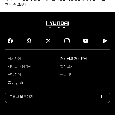
받을 수 있습니다.
HYUNDAI
MOTOR
GROUP
facebook
hmg
twitter
instagram
youtube
naver
journal
tv
facebook
공지사항
개인정보 처리방침
서비스 이용약관
법적고지
운영정책
뉴스레터
English
영문 사이트로 이동
그룹사 바로가기
목록
열기