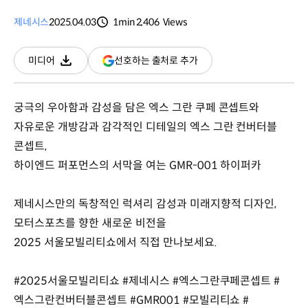
제네시스
2025.04.03
1min
2,406
Views
분량
조회수
(새
선호하는 출처로 추가
미디어
다운로드
창
열림)
궁극의 우아함과 감성을 담은 엑스 그란 쿠페 콘셉트와
자유로운 개방감과 감각적인 디테일의 엑스 그란 컨버터블
콘셉트,
하이엔드 퍼포먼스의 서막을 여는 GMR-001 하이퍼카
제네시스만의 독창적인 럭셔리 감성과 미래지향적 디자인,
모터스포츠를 향한 새로운 비전을
2025 서울모빌리티쇼에서 직접 만나보세요.
#2025서울모빌리티쇼 #제네시스 #엑스그란쿠페콘셉트 #
엑스그란컨버터블콘셉트 #GMR001 #모빌리티쇼 #