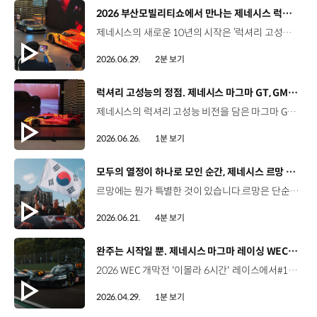
[동영상]
2026 부산모빌리티쇼에서 만나는 제네시스 럭셔리 고성능 비전 | 2026 부산모빌리티쇼
제네시스의 새로운 10년의 시작은 ‘럭셔리 고성능’으로부터. 아시아 최초로 공개하는 마그마 GT 콘셉트와WEC 출전 차량의 기반이 된 GMR-001 하이퍼카 디자인 모델까지, 모터스포츠 현장의 열기와제네시스 마그마 레이싱 팀의 서사를2026 부산모빌리티쇼 제네시스관에서 만나보세요. #제네시스 #마그마GT콘셉트 #부산모빌리티쇼 #제네시스마그마레이싱 #GMR001 #Genesis #MagmaGTConcept #BIMOS 유튜브 쇼츠 보기 >
2026.06.29.
2분 보기
[동영상]
럭셔리 고성능의 정점. 제네시스 마그마 GT, GMR–001 디자인 모델 아시아 최초 공개 | 2026 부산모빌리티쇼
제네시스의 럭셔리 고성능 비전을 담은 마그마 GT 콘셉트와GMR-001 하이퍼카 디자인 모델의 실물 버전을 아시아 최초로 공개합니다. '역동적인 우아함'이 느껴지는 마그마 GT 콘셉트와한국적 정체성을 담은 GMR-001 하이퍼카 디자인 모델까지,2026 부산모빌리티쇼에서 직접 만나보세요. #제네시스 #마그마GT콘셉트 #GMR001 #부산모빌리티쇼 #제네시스마그마레이싱 #Genesis #MagmaGTConcept #BIMOS
2026.06.26.
1분 보기
[동영상]
모두의 열정이 하나로 모인 순간, 제네시스 르망 24시간
르망에는 뭔가 특별한 것이 있습니다.르망은 단순한 레이스를 넘어, 전혀 다른 감동을 선사합니다. 열정은 사람들을 하나로 모읍니다.자동차는 어느새 당신 자신의 일부가 됩니다. 낮이 밤으로 바뀌고,당신은 본능에 따라 달립니다. 승리하기 위해서는 모든 것이 완벽하게 맞아떨어져야 합니다.팀. 머신. 그리고 타이밍. 그리고 결국,중요한 것은 그 결승선을 통과하는 순간과당신을 그곳까지 이끌어 준 사람들입니다. 낮과 밤을 넘어 본능으로 질주한 24시간.모두의 열정이 하나로 모인 제네시스 르망 24시간을 영상으로 만나보세요. #제네시스 #제네시스마그마레이싱 #르망24시 #내구레이스 #모터스포츠 #GenesisMagmaRacing #LeMans24h #WEC #Motorsport
2026.06.21.
4분 보기
[동영상]
완주는 시작일 뿐. 제네시스 마그마 레이싱 WEC 데뷔 현장
2026 WEC 개막전 '이몰라 6시간' 레이스에서#17, #19 차량 모두 결승선을 통과하며성공적으로 데뷔를 마친 제네시스의 GMR-001 하이퍼카. 고난도 서킷 위에서 안정적인 주행을 펼친 제네시스 마그마 레이싱의 도전을 영상으로 확인해 보세요. #제네시스 #제네시스마그마레이싱 #WEC #이몰라6시간 #Genesis #GenesisMagmaRacing #GMR001
2026.04.29.
1분 보기