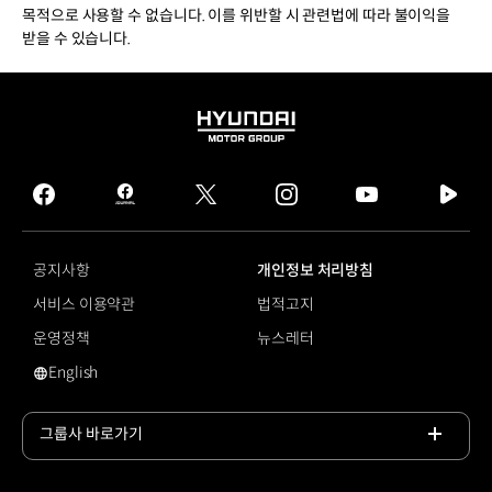
목적으로 사용할 수 없습니다. 이를 위반할 시 관련법에 따라 불이익을
받을 수 있습니다.
HYUNDAI
MOTOR
GROUP
facebook
hmg
twitter
instagram
youtube
naver
journal
tv
facebook
공지사항
개인정보 처리방침
서비스 이용약관
법적고지
운영정책
뉴스레터
English
영문 사이트로 이동
그룹사 바로가기
목록
열기