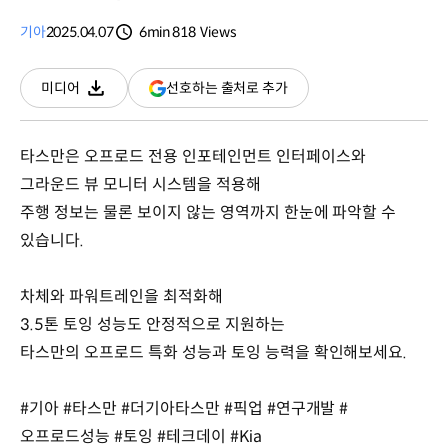
기아
2025.04.07
6min
818
Views
분량
조회수
(새
선호하는 출처로 추가
미디어
다운로드
창
열림)
타스만은 오프로드 전용 인포테인먼트 인터페이스와
그라운드 뷰 모니터 시스템을 적용해
주행 정보는 물론 보이지 않는 영역까지 한눈에 파악할 수
있습니다.
차체와 파워트레인을 최적화해
3.5톤 토잉 성능도 안정적으로 지원하는
타스만의 오프로드 특화 성능과 토잉 능력을 확인해보세요.
#기아 #타스만 #더기아타스만 #픽업 #연구개발 #
오프로드성능 #토잉 #테크데이 #Kia