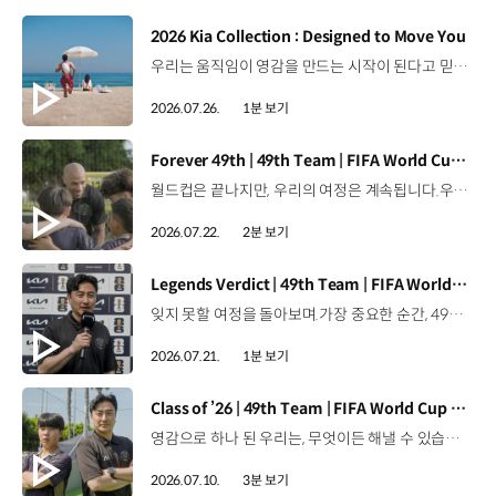
[동영상]
2026 Kia Collection : Designed to Move You
우리는 움직임이 영감을 만드는 시작이 된다고 믿습니다. 기아만의 Movement로 당신의 일상에 영감을 더해줄 2026 Kia Collection을 만나보세요. Designed to move you. Kia Collection 자세히 보기 ▶ #Kia #기아 #KiaCollection #기아컬렉션 #Designedtomoveyou #lifestyle
2026.07.26.
1분 보기
[동영상]
Forever 49th | 49th Team | FIFA World Cup 2026™
월드컵은 끝나지만, 우리의 여정은 계속됩니다.우리는 영원한 49번째 팀입니다. 자세히 보기 ▶ #Kia #InspirationConnectsUsAll #49thTeam #OMBC #FIFAWorldCup2026 유튜브 쇼츠 보기 >
2026.07.22.
2분 보기
[동영상]
Legends Verdict | 49th Team | FIFA World Cup 2026™
잊지 못할 여정을 돌아보며.가장 중요한 순간, 49번째 팀이 공을 건네며 완벽하게 임무를 해낸 그 순간을 함께 돌아봅니다. 자세히 보기 ▶ #Kia #InspirationConnectsUsAll #49thTeam #OMBC #FIFAWorldCup2026 유튜브 쇼츠 보기 >
2026.07.21.
1분 보기
[동영상]
Class of ’26 | 49th Team | FIFA World Cup 2026™
영감으로 하나 된 우리는, 무엇이든 해낼 수 있습니다.세계 곳곳에서 모인 2026년의 주인공들이 FIFA 월드컵™ 오피셜 매치볼 캐리어로 꿈의 무대에 섰습니다. 자세히 보기 ▶ #Kia #InspirationConnectsUsAll #49thTeam #OMBC #FIFAWorldCup2026 유튜브 쇼츠 보기 >
2026.07.10.
3분 보기