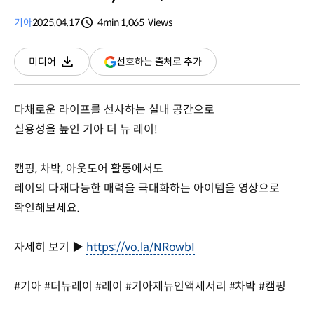
기아
2025.04.17
4min
1,065
Views
분량
조회수
(새
선호하는 출처로 추가
미디어
다운로드
창
열림)
다채로운 라이프를 선사하는 실내 공간으로
실용성을 높인 기아 더 뉴 레이!
캠핑, 차박, 아웃도어 활동에서도
레이의 다재다능한 매력을 극대화하는 아이템을 영상으로
확인해보세요.
자세히 보기 ▶
https://vo.la/NRowbI
#기아 #더뉴레이 #레이 #기아제뉴인액세서리 #차박 #캠핑