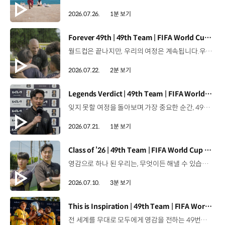
2026.07.26.
1분 보기
[동영상]
Forever 49th | 49th Team | FIFA World Cup 2026™
월드컵은 끝나지만, 우리의 여정은 계속됩니다.우리는 영원한 49번째 팀입니다. 자세히 보기 ▶ #Kia #InspirationConnectsUsAll #49thTeam #OMBC #FIFAWorldCup2026 유튜브 쇼츠 보기 >
2026.07.22.
2분 보기
[동영상]
Legends Verdict | 49th Team | FIFA World Cup 2026™
잊지 못할 여정을 돌아보며.가장 중요한 순간, 49번째 팀이 공을 건네며 완벽하게 임무를 해낸 그 순간을 함께 돌아봅니다. 자세히 보기 ▶ #Kia #InspirationConnectsUsAll #49thTeam #OMBC #FIFAWorldCup2026 유튜브 쇼츠 보기 >
2026.07.21.
1분 보기
[동영상]
Class of ’26 | 49th Team | FIFA World Cup 2026™
영감으로 하나 된 우리는, 무엇이든 해낼 수 있습니다.세계 곳곳에서 모인 2026년의 주인공들이 FIFA 월드컵™ 오피셜 매치볼 캐리어로 꿈의 무대에 섰습니다. 자세히 보기 ▶ #Kia #InspirationConnectsUsAll #49thTeam #OMBC #FIFAWorldCup2026 유튜브 쇼츠 보기 >
2026.07.10.
3분 보기
[동영상]
This is Inspiration | 49th Team | FIFA World Cup 2026™
전 세계를 무대로 모두에게 영감을 전하는 49번째 팀.FIFA 월드컵 2026™을 향한 여정 속, 이제 사람들의 시선은 이 어린 스타들에게 향합니다. 자세히 보기 ▶ #Kia #InspirationConnectsUsAll #49thTeam #OMBC #FIFAWorldCup2026 유튜브 쇼츠 보기 >