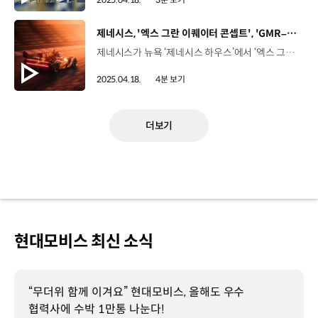
[동영상]
제네시스, '엑스 그란 이퀘이터 콘셉트', 'GMR–001’ 실차 디자인 공개
제네시스가 뉴욕 ‘제네시스 하우스’에서 ‘엑스 그란 이퀘이터 콘셉트’와 ‘GMR-001 하이퍼카’의 실차 디자인을 최초 공개했습니다. 현지시간으로 지난 15일, 뉴욕 ‘제네시스 하우스’에서는 열린 행사에는 글로벌 미디어들이 참석한 가운데 공개 행사가 진행됐는데요. 호세 무뇨스 사장 / 현대자동차 대표이사제네시스가 처음 론칭했을 때, 한국 고유의 문화 유산에서 영감을 받아 새로운 럭셔리 모빌리티 시대를 여는 것을 목표로 했으며, 이는 차량을 넘어 환대에 중점을 두고 있습니다. 현대자동차 최초의 럭셔리 브랜드인 제네시스는 10년도 채 되지 않아 글로벌 자동차 시장에 영향을 미치고 있습니다. 제네시스는 성장하고 있을 뿐 아니라 번창하고 있으며, 기대치를 뛰어넘어 시장에 새로운 기준을 만들고 있습니다. '엑스 그란 이퀘이터 콘셉트'는 도로 위에서의 정교함과 험로에서의 강인함을 동시에 갖춘 전동화 기반의 오프로더 SUV 콘셉트 모델인데요. '엑스 그란 이퀘이터 콘셉트'의 외관은 '환원주의적 디자인'을 기반으로 깔끔한 라인과 간결한 표면을 강조했으며 긴 후드와 세련된 캐빈, 가파른 C-필러로 기존 SUV에서 볼 수 없는 독특한 실루엣을 완성했습니다. 이와 함께, 아웃도어 장비 적재를 위한 루프랙과 휠 손상을 방지할 수 있는 휠 클래딩, 타이어가 벌어지지 않도록 나사를 사용해 타이어를 고정한 비드락 휠 등 험로 주행에 최적화된 디자인 요소를 갖췄습니다. 루크 동커볼케 사장 / 현대자동차오늘은 SUV의 원점으로 돌아가 보려고 합니다. 오프로드 차량이 우리에게 열어 준 광활한 공간을 떠올려 보시기 바랍니다. 잘 알려지지 않은 길에서 모험과 여행을 즐기고, 모두가 당연하게 여기는 자연을 재발견하며, 이 모든 것을 가장 세련되고 럭셔리한 환경에서 즐길 수 있습니다. 순수하고 자신감 넘치는 디자인과 놀라운 비율, 가장 고급스럽고 편안한 좌석, 4개의 달 모양 지붕을 즐겨보시기 바랍니다. 제네시스는 2026년부터 레이싱에 투입될 'GMR-001 하이퍼카’의 실차 디자인 모델도 최초로 공개했는데요. 오렌지 컬러에 한글 ‘마그마’를 녹여낸 ‘제네시스 마그마 레이싱’팀의 리버리를 처음 반영한 모델로, 한국적 미학과 브랜드 고유의 아이덴티티를 살린 제네시스만의 디자인이 적용됐습니다. 또한 제네시스는 제네시스 마그마 레이싱팀의 공식 슈트 디자인을 공개했는데요, 제네시스 고유의 두 줄 디자인과 지-매트릭스(G-Matrix) 패턴을 적용해 브랜드와 차량, 드라이버 간의 연결성을 높인 것이 특징입니다. 시릴 아비테불 상무 / 현대모터스포츠 법인장제네시스는 2026년 WEC와 같은 다가올 레이싱에 출전하기위해 테스트를 시작할 계획입니다. WEC는 제네시스 브랜드에 적합한 발판이 될 것으로 생각하며, 2027년에는 미국에 기반을 둔 팀과 함께 IMSA 주관 경기에도 출전할 예정입니다. 제네시스는 오는 27일까지 열리는 ‘2025 뉴욕 오토쇼’ 에서 '엑스 그란 이퀘이터 콘셉트'와 'GMR-001 하이퍼카’ 실차 디자인을 제네시스 주요 모델과 함께 전시하고 있습니다.
2025.04.18.
4분 보기
더보기
현대모비스 최신 소식
“무더위 함께 이겨요” 현대모비스, 올해도 우수
협력사에 수박 1만통 나눈다!