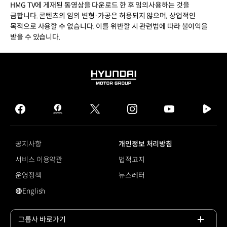
HMG TV에 게재된 동영상을 다운로드 한 후 임의사용하는 것을
금합니다. 콘텐츠의 임의 변형·가공은 허용되지 않으며, 상업적인
목적으로 사용할 수 없습니다. 이를 위반할 시 관련법에 따라 불이익을
받을 수 있습니다.
HYUNDAI
MOTOR
GROUP
facebook
hmg
twitter
instagram
youtube
naver
journal
tv
facebook
공지사항
개인정보 처리방침
서비스 이용약관
법적고지
운영정책
뉴스레터
English
영문 사이트로 이동
그룹사 바로가기