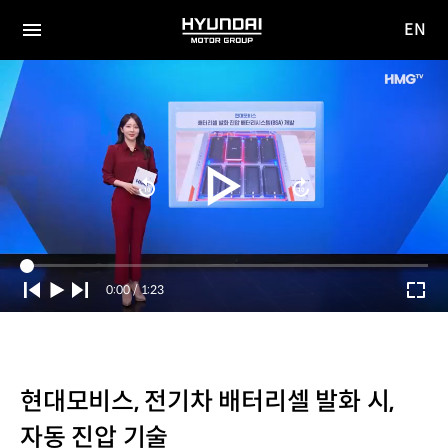
EN
HYUNDAI
영문
MOTOR
전체
사이트
메뉴
GROUP
이동
Current
0:00
/
Duration
1:23
Time
현대모비스, 전기차 배터리셀 발화 시,
자동 진압 기술