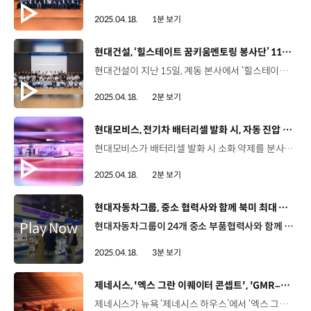
2025.04.18.
1분 보기
[동영상]
현대건설, ‘힐스테이트 꿈키움멘토링 봉사단’ 11기 출범
현대건설이 지난 15일, 계동 본사에서 ‘힐스테이트 꿈키움멘토링 봉사단’ 11기 발대식을 개최했습니다. 꿈키움 멘토링 봉사단은 청소년 멘티, 대학생 멘토, 임직원이 3인 1조로 구성돼, 약 1년간 진로 탐색 및 학습 지원 등 미래 인재를 육성하고 지속가능한 사회적 가치를 실현하는 프로그램인데요. 지난 2014년부터 재능 기부를 통해 청소년 역량 강화와 사교육비 절감, 장학금 지급 등의 사회적 성과를 창출했습니다. 이한우 대표이사 / 현대건설 이번 꿈키움멘토링 활동이 참여하는 모든 이에게 행복한 추억으로 기억되기를 바라며 청소년과 대학생 여러분들이 보다 과감히 도전하고 더 큰 미래를 향해 질주할 수 있는 계기가 되기를 희망합니다. 저와 현대건설, 현대건설 임직원도 여러분 모두의 꿈을 응원하며 최선의 지원을 아끼지 않겠습니다. 특히, 10년간 누적 인원 534명이 참여하며 멘티가 멘토로 성장하는 선순환형 사회공헌 프로그램으로 자리매김했습니다. 안제형 직원멘토 / 현대건설 HR개선팀청소년과 대학생 그리고 직원들까지 각자가 진로에 대한 고민들이 되게 많이 있을 텐데 그런 고민들을 나누고 공유하면서 서로에게 소중한 시간이 될 수 있도록 좋은 추억 많이 만들고 싶습니다. 김나영 홍보서포터즈 / 힐스테이트 꿈키움멘토링 봉사단11기 꿈키움멘토링 봉사단 발대식에 참여하게 되어 진심으로 기쁩니다. 치열하게 고민하고 진심으로 움직이며 앞으로의 활동 널리 알리도록 노력하겠습니다. 현대건설은 앞으로도 지속가능한 미래를 위한 ESG를 실천하며 교육, 지역 중심의 사회공헌 활동을 확대해 나갈 예정입니다.
2025.04.18.
2분 보기
[동영상]
현대모비스, 전기차 배터리셀 발화 시, 자동 진압 기술
현대모비스가 배터리셀 발화 시 소화 약제를 분사해 화재를 즉시 진압하는 신기술을 개발했습니다. 이번에 공개된 BSA기술은 배터리관리시스템(BMS)과 소화장치, 배터리 케이스 등으로 구성된 하드웨어, 이를 제어하는 소프트웨어 로직으로 구성되는데요. 우선 배터리셀이 발화하면 배터리관리시스템(BMS)은 실시간 데이터를 바탕으로 이상 징후를 판단하고, 약제 분사 위치를 설정한 뒤 소화 장치를 작동시킴으로써 열폭주를 사전에 차단하게 됩니다. 특히, 배터리시스템 내부에는 가정용 소화기의 5배에 달하는 소화 약제가 탑재돼있어 화재 진압에 효과적입니다. 박용준 상무 / 현대모비스 배터리시스템연구실 (소화장치를 적용해) 화염이 외부로 노출이 안 되게끔 방지하는 구조이며, BSA를 적용하면 수 분 내에 화염이 연소됨으로써 고객들의 안전을 향상시킬 수 있는 기술이라고 판단하고 있습니다. 최근 주행거리를 향상시킨 전기차들이 등장하며 배터리시스템의 안전 기준도 더욱 까다로워지고 있는데요, 현대모비스는 앞으로도 글로벌 기준을 상회하고 하드웨어와 소프트웨어가 통합된, 고도화된 배터리시스템을 개발해 글로벌 시장에 선보여 나갈 계획입니다.
2025.04.18.
2분 보기
[동영상]
현대자동차그룹, 중소 협력사와 함께 북미 최대 모빌리티 기술 전시회 참가
현대자동차그룹이 24개 중소 부품협력사와 함께 북미 최대 모빌리티 기술 전시회 ‘WCX 2025’에 공동 참가했습니다. 현대자동차그룹은 수출 환경 급변으로 어려움을 겪는 중소 협력사를 위해 ‘현대자동차그룹 협력사관’을 구축하고, 신기술 및 제품 전시, 전세계 바이어들과의 원활한 상담을 지원했는데요. 부품협력사들은 글로벌 완성차업체 및 대형 부품사들과 직접 네트워킹을 하며 수출 상담과 신규 파트너십 제안 등 다양한 비즈니스 활동을 펼쳤습니다. 현대자동차그룹 협력사관에는 총 24개사가 참여했으며, 전시회 기간 동안 미국, 일본, 독일, 사우디아라비아 등 주요국 84개 기업과 9천 4백만 달러의 수출 상담 실적을 올렸습니다. 정희섭 상무 / 현대자동차·기아 상생협력실현대자동차그룹에서는 2018년도부터 약 490여 개 중소 협력사에 대해서 해외 수출 판로 개척을 위한 마케팅 지원 사업을 진행해 오고 있습니다. 글로벌 경쟁력을 갖추고 있는 협력사들이 적극적으로 수출 판로 개척을 할 수 있도록 현대자동차그룹에서는 적극적으로 지원하도록 하겠습니다. 또한, 현대자동차그룹은 해외 판로 개척과 수출을 위한 전략과 노하우를 공유하는 특별 세미나도 마련해, 현장 상담이 실제 계약으로 이어질 수 있도록 지원했습니다. 오원현 대표 / 세인아이엔디 (현대자동차그룹 협력사)이번 기회를 통해서 세계 바이어들에게 저희의 좋은 제품들을 소개하고 또 진성 고객을 만날 수 있는 기회로 삼아야 될 것으로 생각이 됩니다. 배효근 차장 / 성림첨단산업 (현대자동차그룹 협력사)최근에 대외 무역 환경의 불확실성 속에서 실질적인 수출 마케팅 지원을 받아서 많은 잠재 고객, 파트너사들과의 교류를 통해서 살아 있는 시장의 현황을 확인할 수 있었습니다. 현대자동차그룹은 WCX에 이어 인도, 일본, 독일에서도 협력사들과의 공동 해외 마케팅 행사를 지속할 예정입니다.
2025.04.18.
3분 보기
[동영상]
제네시스, '엑스 그란 이퀘이터 콘셉트', 'GMR–001’ 실차 디자인 공개
제네시스가 뉴욕 ‘제네시스 하우스’에서 ‘엑스 그란 이퀘이터 콘셉트’와 ‘GMR-001 하이퍼카’의 실차 디자인을 최초 공개했습니다. 현지시간으로 지난 15일, 뉴욕 ‘제네시스 하우스’에서는 열린 행사에는 글로벌 미디어들이 참석한 가운데 공개 행사가 진행됐는데요. 호세 무뇨스 사장 / 현대자동차 대표이사제네시스가 처음 론칭했을 때, 한국 고유의 문화 유산에서 영감을 받아 새로운 럭셔리 모빌리티 시대를 여는 것을 목표로 했으며, 이는 차량을 넘어 환대에 중점을 두고 있습니다. 현대자동차 최초의 럭셔리 브랜드인 제네시스는 10년도 채 되지 않아 글로벌 자동차 시장에 영향을 미치고 있습니다. 제네시스는 성장하고 있을 뿐 아니라 번창하고 있으며, 기대치를 뛰어넘어 시장에 새로운 기준을 만들고 있습니다. '엑스 그란 이퀘이터 콘셉트'는 도로 위에서의 정교함과 험로에서의 강인함을 동시에 갖춘 전동화 기반의 오프로더 SUV 콘셉트 모델인데요. '엑스 그란 이퀘이터 콘셉트'의 외관은 '환원주의적 디자인'을 기반으로 깔끔한 라인과 간결한 표면을 강조했으며 긴 후드와 세련된 캐빈, 가파른 C-필러로 기존 SUV에서 볼 수 없는 독특한 실루엣을 완성했습니다. 이와 함께, 아웃도어 장비 적재를 위한 루프랙과 휠 손상을 방지할 수 있는 휠 클래딩, 타이어가 벌어지지 않도록 나사를 사용해 타이어를 고정한 비드락 휠 등 험로 주행에 최적화된 디자인 요소를 갖췄습니다. 루크 동커볼케 사장 / 현대자동차오늘은 SUV의 원점으로 돌아가 보려고 합니다. 오프로드 차량이 우리에게 열어 준 광활한 공간을 떠올려 보시기 바랍니다. 잘 알려지지 않은 길에서 모험과 여행을 즐기고, 모두가 당연하게 여기는 자연을 재발견하며, 이 모든 것을 가장 세련되고 럭셔리한 환경에서 즐길 수 있습니다. 순수하고 자신감 넘치는 디자인과 놀라운 비율, 가장 고급스럽고 편안한 좌석, 4개의 달 모양 지붕을 즐겨보시기 바랍니다. 제네시스는 2026년부터 레이싱에 투입될 'GMR-001 하이퍼카’의 실차 디자인 모델도 최초로 공개했는데요. 오렌지 컬러에 한글 ‘마그마’를 녹여낸 ‘제네시스 마그마 레이싱’팀의 리버리를 처음 반영한 모델로, 한국적 미학과 브랜드 고유의 아이덴티티를 살린 제네시스만의 디자인이 적용됐습니다. 또한 제네시스는 제네시스 마그마 레이싱팀의 공식 슈트 디자인을 공개했는데요, 제네시스 고유의 두 줄 디자인과 지-매트릭스(G-Matrix) 패턴을 적용해 브랜드와 차량, 드라이버 간의 연결성을 높인 것이 특징입니다. 시릴 아비테불 상무 / 현대모터스포츠 법인장제네시스는 2026년 WEC와 같은 다가올 레이싱에 출전하기위해 테스트를 시작할 계획입니다. WEC는 제네시스 브랜드에 적합한 발판이 될 것으로 생각하며, 2027년에는 미국에 기반을 둔 팀과 함께 IMSA 주관 경기에도 출전할 예정입니다. 제네시스는 오는 27일까지 열리는 ‘2025 뉴욕 오토쇼’ 에서 '엑스 그란 이퀘이터 콘셉트'와 'GMR-001 하이퍼카’ 실차 디자인을 제네시스 주요 모델과 함께 전시하고 있습니다.