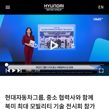
EN
HYUNDAI
영문
MOTOR
전체
사이트
메뉴
GROUP
이동
Current
0:00
/
Duration
2:04
Time
현대자동차그룹, 중소 협력사와 함께
북미 최대 모빌리티 기술 전시회 참가