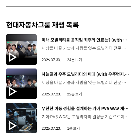
현대자동차그룹 재생 목록
[동영상]
미래 모빌리티를 움직일 최후의 연료는? (with 우주먼지, 항성) | 현대진행형 팟캐스트 EP. 21
세상을 바꿀 기술과 사람을 잇는 모빌리티 전문 팟캐스트, 현대진행형. 🔊 과학커뮤니케이터 이독실, 여도은 앵커,그리고 천문학자 우주먼지, 과학커뮤니케이터 항성과 함께했습니다. 휘발유부터 전기차, 수소전기차, 하이브리드까지미래 모빌리티를 움직일 연료는 무엇일까요? 스물한 번째 에피소드에서는 자동차의 '연료'를 주제로다양한 에너지가 만들어갈 미래 모빌리티 라이프스타일을 이야기합니다. 연료가 바뀌면 자동차도, 우리의 이동 방식도 달라지지 않을까요?현대진행형 21편에서 확인해 보세요. 현대진행형 팟빵▶ 현대진행형 애플 팟캐스트▶현대진행형 스포티파이▶ 00:00 하이라이트00:21 인트로 / 자기소개00:58 자동차의 성격, 무엇으로 결정될까?03:38 연료란, 자동차의 성격을 결정하는 DNA04:24 휘발유는 어떻게 연료 경쟁에서 살아남았을까06:09 휘발유의 과거와 현재, 유연휘발유 속 납성분07:02 지구를 납으로 오염시키던 유연휘발유가 사라진 이유08:47 달리는 전자제품이 된 자동차, SDV 시대로의 전환09:46 '기계공학' 시스템에서 '소프트웨어'로 변화하는 모빌리티11:18 친환경차 시대가 오기까지의 기술적 과제11:43 전기차 배터리가 풀어야 할 숙제12:25 배터리를 관리하는 BMS 기술13:51 수소전기차, 인프라가 먼저일까 수요가 먼저일까?14:23 수소가 청정 연료로 주목받는 이유15:08 우주에서 가장 흔한 원소, 수소 생산과 운송의 현실적인 과제16:49 수소가 필요한 모빌리티는 따로 있다18:21 하이브리드가 대세인 시대, 그 이유는? 19:26 하이브리드는 연료 과도기를 견디게 해주는 기술21:44 전기·수소·하이브리드를 함께 준비하는 멀티 파워트레인 전략이란?23:30 클로징 *본 영상에 포함된 참여자의 의견은 현대자동차그룹의 공식 입장과 다를 수 있습니다. #현대자동차그룹 #현대진행형 #모빌리티팟캐스트 #전기차 #수소전기차 #연료 #에너지 #미래모빌리티 #모빌리티 #팟캐스트
2026.07.30.
24분 보기
[동영상]
하늘길과 우주 모빌리티의 미래 (with 우주먼지, 항성) | 현대진행형 팟캐스트 EP. 20
세상을 바꿀 기술과 사람을 잇는 모빌리티 전문 팟캐스트, 현대진행형. 🔊 과학커뮤니케이터 이독실, 여도은 앵커,그리고 천문학자 우주먼지, 과학커뮤니케이터 항성과 함께했습니다. 우주정거장을 거쳐 뉴욕으로 향하는 미래를 상상해본 적 있나요?스무 번째 에피소드에서는 하늘 위 교통 체계와 이동 수단의 모습,그리고 지상을 넘어 우주로 확장되는 모빌리티의 가능성까지 살펴봅니다. 하늘길이 열리면 우리의 일상은 어떻게 달라질지,현대진행형 20편에서 확인해 보세요. 현대진행형 팟빵▶현대진행형 애플 팟캐스트▶현대진행형 스포티파이▶ 00:00 하이라이트00:24 인트로 / 자기소개00:47 하늘길의 교통은 어떻게 다를까02:33 하늘의 교통 관제 시스템03:10 하늘을 나는 자동차의 모습은?05:10 미래 하늘길의 동력원과 연료06:42 휘발유 대신 항공유가 쓰일 가능성07:18 자동차에서 모빌리티로의 변화08:13 하늘길 시대의 도로와 도시10:02 우주 모빌리티는 어디까지 가능할까12:18 우주를 경험하는 미래12:57 우주로 확장되는 모빌리티13:30 하늘과 우주에서 좋은 차의 기준은?14:54 우주 관광은 누구나 가능할까16:35 현대로템과 한국 우주 산업의 미래18:37 미래 모빌리티가 바꿀 우리의 일상 *본 영상에 포함된 참여자의 의견은 현대자동차그룹의 공식 입장과 다를 수 있습니다. #현대자동차그룹 #현대진행형 #모빌리티팟캐스트 #UAM #스카이모빌리티 #하늘길 #자율주행 #우주 #우주항공 #모빌리티 #팟캐스트
2026.07.23.
22분 보기
[동영상]
무한한 이동 경험을 설계하는 기아 PV5 WAV 개발 스토리 | The Moving Room
기아 PV5 WAV는 교통약자의 일상을 기준으로이동 과정을 다시 설계했습니다. 탑승자의 목적에 맞게 확장되는 모빌리티, PV5 WAV 개발 스토리를 영상으로 확인해 보세요. #현대자동차그룹 #TheMovingRoom #기아 #PV5 #PV5WAV #PBV #목적기반모빌리티
2026.07.23.
1분 보기