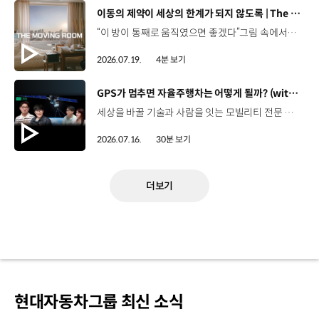
[동영상]
이동의 제약이 세상의 한계가 되지 않도록 | The Moving Room
“이 방이 통째로 움직였으면 좋겠다”그림 속에서만 그리던 여행이 현실이 되기까지 기아 PV5 WAV는 필요한 의료 장비를 싣고가족과 한 공간에서 함께 떠날 수 있도록이동의 경험을 다시 설계했습니다. 같은 풍경을 보고, 같은 순간을 나누는 일현대자동차그룹은 모두를 위한 이동을 만들어갑니다. #현대자동차그룹 #TheMovingRoom #PV5 #기아 #목적기반모빌리티 #PV5WAV #PBV
2026.07.19.
4분 보기
[동영상]
GPS가 멈추면 자율주행차는 어떻게 될까? (with 우주먼지, 항성) | 현대진행형 팟캐스트 EP. 19
세상을 바꿀 기술과 사람을 잇는 모빌리티 전문 팟캐스트, 현대진행형. 🔊 과학커뮤니케이터 이독실, 여도은 앵커,그리고 새로운 얼굴, 천문학자 우주먼지, 과학 커뮤니케이터 항성과 함께 돌아왔습니다. 열아홉 번째 에피소드에서는 우리에게 익숙한 GPS를 주제로내비게이션이 내 위치를 파악하는 기본 원리부터터널과 도심에서 GPS 정보에 오차가 발생하는 이유,그리고 자율주행 기술과 어떤 방식으로 연결되는지 살펴봅니다. 하늘의 별을 보고 길을 찾던 시대에서오늘날 GPS가 모빌리티를 움직이게 되기까지의 이야기.현대진행형 19편에서 확인해 보세요. 현대진행형 팟빵 ▶현대진행형 애플 팟캐스트 ▶현대진행형 스포티파이 ▶ 00:00 하이라이트00:24 인트로 / 자기소개02:25 별을 보며 길을 찾던 시대03:55 GPS가 내 위치를 찾는 원리05:39 내비게이션은 왜 가끔 엉뚱한 길로 갈까?08:56 어느 날 GPS가 일제히 멈춘다면?09:39 GPS가 멈추면 자율주행차는 어떻게 될까11:21 더 안전하게 길을 읽는 센서퓨전 기술12:30 자율주행 시대, 도로도 함께 진화해야 한다15:51 길을 잘 찾는 자율주행, '촉'이 생길 수 있을까?19:10 GPS가 어려워하는 '높이'를 예측하려면20:42 자율주행 시대의 고정밀 지도, 솔맵23:38 내비게이션 길 찾기 알고리즘과 새로운 기능들26:11 별자리를 찾아주는 선루프? 천문학자가 미래 자동차에 바라는 것28:30 이동 경험을 확장하는 미래 모빌리티의 역할 *본 영상에 포함된 참여자의 의견은 현대자동차그룹의 공식 입장과 다를 수 있습니다. #현대자동차그룹 #현대진행형 #모빌리티팟캐스트 #GPS #인공위성 #자율주행 #센서퓨전 #모빌리티 #팟캐스트
2026.07.16.
30분 보기
더보기
현대자동차그룹 최신 소식