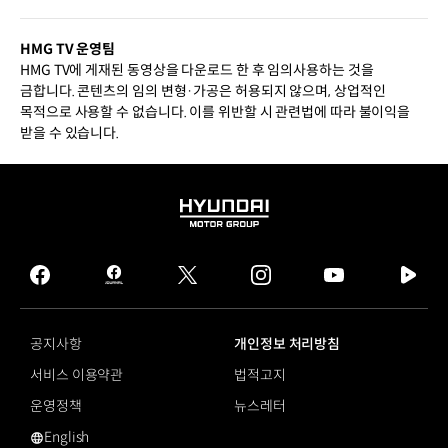
HMG TV 운영팀
HMG TV에 게재된 동영상을 다운로드 한 후 임의사용하는 것을
금합니다. 콘텐츠의 임의 변형·가공은 허용되지 않으며, 상업적인
목적으로 사용할 수 없습니다. 이를 위반할 시 관련법에 따라 불이익을
받을 수 있습니다.
HYUNDAI
MOTOR
GROUP
facebook
hmg
twitter
instagram
youtube
naver
journal
tv
facebook
공지사항
개인정보 처리방침
서비스 이용약관
법적고지
운영정책
뉴스레터
English
영문 사이트로 이동