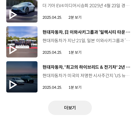
더 기아 EV4 미디어시승회 2025년 4월 23일 경기 하남 광주 일대 기아 브랜드 첫 전동화 세단 ‘더 기아 EV4’ 미디어시승회 총 3차수 국내 미디어 약 120매체 인플루언서 60팀 참여 EV4 GT Line 어스 모델 시승 진행 고속도로, 지방도, 국도 등 다양한 환경에서 EV4 주행성능 체험 기아 차량 중 가장 우수한 공력성능 공기저항계수 0.23 달성 (롱레인지 2WD 17인치 휠 기준) 현대자동차그룹 전기차 중 가장 긴 533km의 1회 충전 시 주행가능거리 확보 (2WD 17인치 휠 기준) 기아 EV 라인업 중 가장 우수한 5.8km/kWh 복합전비 달성 고객 편의성을 위한 기아 AI 어시스턴트 커넥티비티 사양 적용 KBO 리그와 협업한 ‘KBO 디스플레이 테마’ 적용 혁신적인 디자인과 우수한 상품성을 갖춘 EV4 김기범 기자 / 로드테스트승차감 부분이 굉장히 인상적이었습니다. 항속거리도 넉넉해서 첫 전기차로 좋은 선택지가 될 것 같다는 생각을 했어요 김훈기 기자 / 오토헤럴드전기차 치고도 가속감이나 감속감이 좋은 것 같고 특히 스마트 회생 제동 시스템이 굉장히 만족스럽습니다. 차은지 기자 / 한경닷컴실내도 굉장히 넓고 1회 충전 주행 가능 거리가 길다 보니까 큰 부담 없이 장거리 주행 가능할 수 있어서 좋은 것 같습니다. “전동화 세단의 새로운 기준이 될 EV4”
2025.04.25.
2분 보기
[동영상]
현대자동차, 日 이와사키그룹과 ‘일렉시티 타운 전달식’ 개최
현대자동차가 지난 21일, 일본 이와사키그룹과 ‘일렉시티 타운 전달식’을 개최하고 무공해 전기 버스 5대를 공급했습니다. 이날 전달된 일렉시티 타운은 오는 6월부터 유네스코 세계유산인 야쿠시마에서, 해발 1,000미터 이상 산악지대 등의 관광지를 누비는 노선 버스로 활용되는데요. 현대자동차는 가파른 경사와 급커브가 이어지는 험난한 주행환경을 고려해 차체 자세 제어장치(VDC)를 기본 적용하고, 배터리 냉각 시스템 등으로 충전 효율과 주행 거리를 최적화했습니다. 아울러, 태풍 등 재난 발생 시 V2H 기술을 활용해 블랙 아웃 극복에 큰 도움이 될 것으로 기대됩니다. 현대자동차는 야쿠시마를 달릴 무공해 전기 버스를 통해 전동화 선도 브랜드로서의 입지를 강화하고 탄소 저감에 보탬이 되는 등 지역 사회에 기여할 계획입니다.
2025.04.25.
1분 보기
[동영상]
현대자동차, '최고의 하이브리드 & 전기차' 2년 연속 최다 수상
현대자동차가 미국의 저명한 시사주간지 ‘US 뉴스 앤드 월드 리포트’의 에디터들이 선정한 ‘2025 최고의 하이브리드 및 전기차 어워즈’에서 2년 연속 최다 수상 기록을 세웠습니다. 이번 어워즈에서 아이오닉 5는 ‘최고의 전기 SUV’ 아이오닉 6는 ‘최고의 전기 승용차’, 투싼 하이브리드는 ‘최고의 하이브리드 SUV’를 각각 수상했는데요. 현대자동차는 2년 연속으로 완성차 브랜드 기준 최다 수상을 달성하며, 전기차와 하이브리드를 아우르는 현대자동차의 전동화 경쟁력을 다시 한번 증명했습니다.
2025.04.25.
1분 보기
더보기