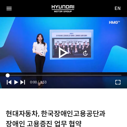
EN
HYUNDAI
영문
MOTOR
전체
사이트
메뉴
GROUP
이동
Current
0:00
/
Duration
1:53
Time
현대자동차, 한국장애인고용공단과
장애인 고용증진 업무 협약