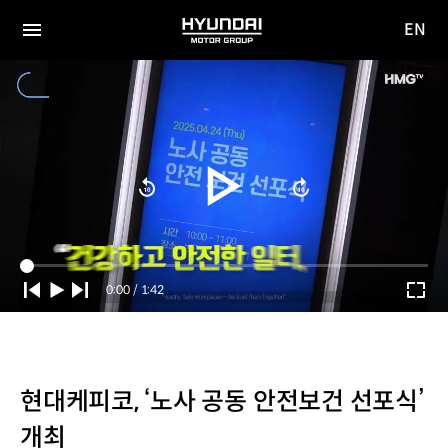
EN
HYUNDAI
영문
MOTOR
전체
사이트
메뉴
GROUP
이동
Current
0:00
/
Duration
1:42
Time
현대케피코, ‘노사 공동 안전보건 선포식’
개최