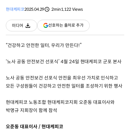
현대케피코
2025.04.29
2min
1,122
Views
분량
조회수
(새
선호하는 출처로 추가
미디어
다운로드
창
열림)
“건강하고 안전한 일터, 우리가 만든다!”
‘노사 공동 안전보건 선포식’ 4월 24일 현대케피코 군포 본사
노사 공동 안전보건 선포식 안전을 최우선 가치로 인식하고
모든 구성원들이 건강하고 안전한 일터를 조성하기 위한 행사
현대케피코 노동조합 현대케피코지회 오준동 대표이사와
박명규 지회장이 함께 참석
오준동 대표이사 / 현대케피코