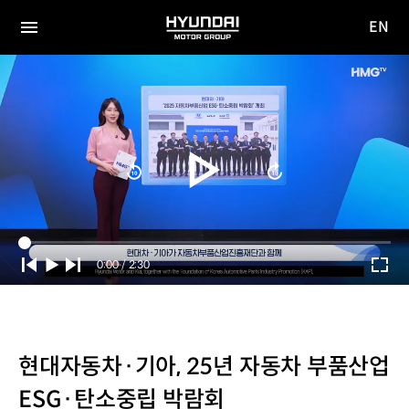
EN
HYUNDAI
영문
MOTOR
전체
사이트
메뉴
GROUP
이동
Current
0:00
/
Duration
2:30
Time
현대자동차·기아, 25년 자동차 부품산업
ESG·탄소중립 박람회