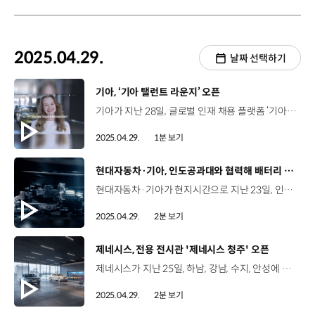
2025.04.29.
날짜 선택하기
[동영상]
기아, ‘기아 탤런트 라운지’ 오픈
기아가 지난 28일, 글로벌 인재 채용 플랫폼 ‘기아 탤런트 라운지’를 오픈했습니다. 기아 탤런트 라운지는 채용 공고와 업무 소개 중심이었던 기존 채용 사이트를 새단장해, 조직문화 활동과 구성원 성장 여정 등 차별화된 콘텐츠를 제공하는 홈페이지인데요, 글로벌 우수 인재 유치하고 구성원의 자부심 높이는 ‘채용 브랜딩’ 활동 일환으로 개설되었습니다. ‘기아 탤런트 라운지’에는 기아 구성원의 경험과 이야기, 조직문화, 경력개발 등의 사연이 소개되어 있어 구직자는 입사 전부터 기아에서의 삶을 경험할 수 있게 되었습니다. 기아는 앞으로도 글로벌 인재 유치와 구성원의 자부심 높이기 위해 혁신을 지속할 예정입니다.
2025.04.29.
1분 보기
[동영상]
현대자동차·기아, 인도공과대와 협력해 배터리 핵심 기술 개발
현대자동차·기아가 현지시간으로 지난 23일, 인도공과대학교(IIT) 3개 대학과 함께 ‘현대 혁신센터’ 공동 설립을 위한 계약을 체결했습니다. 현대자동차·기아는 작년 12월 IIT 델리, IIT 봄베이, IIT 마드라스 등 최상위 3개 대학과 업무협약(MOU)을 맺은데 이어, 이번 계약 체결로 인도 내 전동화 기술 특화 연구 거점인 현대 혁신센터를 본격 출범시켰습니다. 현대 혁신센터는 현대자동차·기아와 IIT의 교수진이 공동 운영하는 인도 내 전동화 기술 특화 연구 거점인데요, 현대자동차·기아는 현대 혁신센터에 올해부터 2년간 약 50억 원을 투자해 배터리·전동화 분야를 포함한 미래 모빌리티 기술에 대한 산학 연구를 추진할 계획입니다. 2025년 말까지 인도 전역 10개 대학 100여 명의 교수진이 참여하는 전문가 네트워크로 확장하며 현지 시장에 특화된 기술로 산학 협력 기반을 마련할 계획입니다.
2025.04.29.
2분 보기
[동영상]
제네시스, 전용 전시관 '제네시스 청주' 오픈
제네시스가 지난 25일, 하남, 강남, 수지, 안성에 이은 국내 다섯 번째 전용 전시관, ‘제네시스 청주’를 공식 개관했습니다. ‘제네시스 청주’는 제네시스의 전 라인업을 직접 보고 시승하는 것은 물론, 다양한 전시와 커뮤니티 프로그램을 체험할 수 있는 거점 공간인데요. 연면적 6,953㎡, 지상 6층, 지하 2층 구조로, 제네시스 전시관 중 최대 규모를 자랑합니다. 이영선 책임매니저 / 제네시스공간구축경험팀‘제니시스 청주’는 ‘교감으로 빚은 켜’라는 콘셉트로 고객들에게 다양한 커뮤니티 활동을 제공하기 위한 공간으로 구성되어 있습니다. ‘켜’라는 표현이 ‘겹겹이 쌓다’와 ‘켜다’의 의미를 동시에 가지고 있는데요. 제네시스 브랜드 철학을 이해하고 고객과 관계를 쌓아 나감으로써 ‘새로운 제네시스 브랜드 커뮤니티의 장을 열겠다’는 포부를 담고 있습니다. ‘제네시스 청주’에서는 총 10대의 차량 전시를 통해 제네시스의 전 차종을 만나볼 수 있고 내외장 색상 조합 등 다양한 체험 공간이 마련돼 특별한 경험을 선사합니다. 이와 함께 골프 등 라이프스타일 컬렉션과 제네시스 브랜드 스토리 등 다양한 전시를 진행하는 공간들도 구성되어 있습니다. 제네시스는 '제네시스 청주'를 일반적인 자동차 전시장을 넘어 다양한 문화적·사회적 활동이 펼쳐지는 복합 공간으로 운영할 계획입니다.
2025.04.29.
2분 보기