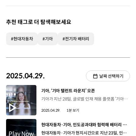
추천 태그로 더 탐색해보세요
#현대자동차
#기아
#전기차 배터리
2025.04.29.
날짜 선택하기
[동영상]
기아, ‘기아 탤런트 라운지’ 오픈
기아가 지난 28일, 글로벌 인재 채용 플랫폼 ‘기아 탤런트 라운지’를 오픈했습니다. 기아 탤런트 라운지는 채용 공고와 업무 소개 중심이었던 기존 채용 사이트를 새단장해, 조직문화 활동과 구성원 성장 여정 등 차별화된 콘텐츠를 제공하는 홈페이지인데요, 글로벌 우수 인재 유치하고 구성원의 자부심 높이는 ‘채용 브랜딩’ 활동 일환으로 개설되었습니다. ‘기아 탤런트 라운지’에는 기아 구성원의 경험과 이야기, 조직문화, 경력개발 등의 사연이 소개되어 있어 구직자는 입사 전부터 기아에서의 삶을 경험할 수 있게 되었습니다. 기아는 앞으로도 글로벌 인재 유치와 구성원의 자부심 높이기 위해 혁신을 지속할 예정입니다.
2025.04.29.
1분 보기
[동영상]
현대자동차·기아, 인도공과대와 협력해 배터리 핵심 기술 개발
현대자동차·기아가 현지시간으로 지난 23일, 인도공과대학교(IIT) 3개 대학과 함께 ‘현대 혁신센터’ 공동 설립을 위한 계약을 체결했습니다. 현대자동차·기아는 작년 12월 IIT 델리, IIT 봄베이, IIT 마드라스 등 최상위 3개 대학과 업무협약(MOU)을 맺은데 이어, 이번 계약 체결로 인도 내 전동화 기술 특화 연구 거점인 현대 혁신센터를 본격 출범시켰습니다. 현대 혁신센터는 현대자동차·기아와 IIT의 교수진이 공동 운영하는 인도 내 전동화 기술 특화 연구 거점인데요, 현대자동차·기아는 현대 혁신센터에 올해부터 2년간 약 50억 원을 투자해 배터리·전동화 분야를 포함한 미래 모빌리티 기술에 대한 산학 연구를 추진할 계획입니다. 2025년 말까지 인도 전역 10개 대학 100여 명의 교수진이 참여하는 전문가 네트워크로 확장하며 현지 시장에 특화된 기술로 산학 협력 기반을 마련할 계획입니다.