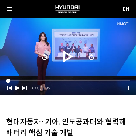
EN
HYUNDAI
영문
MOTOR
전체
사이트
메뉴
GROUP
이동
Current
0:00
/
Duration
1:08
Time
현대자동차·기아, 인도공과대와 협력해
배터리 핵심 기술 개발