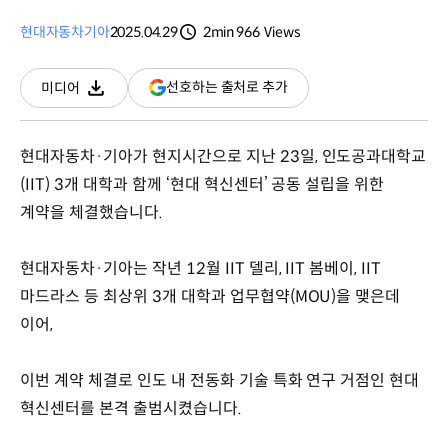
현대자동차
기아
2025.04.29
2min
966
Views
분량
조회수
(새
선호하는 출처로 추가
미디어
다운로드
창
열림)
현대자동차·기아가 현지시간으로 지난 23일, 인도공과대학교
(IIT) 3개 대학과 함께 ‘현대 혁신센터’ 공동 설립을 위한
계약을 체결했습니다.
현대자동차·기아는 작년 12월 IIT 델리, IIT 봄베이, IIT
마드라스 등 최상위 3개 대학과 업무협약(MOU)을 맺은데
이어,
이번 계약 체결로 인도 내 전동화 기술 특화 연구 거점인 현대
혁신센터를 본격 출범시켰습니다.