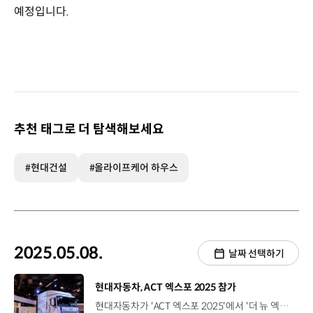
예정입니다.
추천 태그로 더 탐색해보세요
#현대건설
#올라이프케어 하우스
2025.05.08.
날짜 선택하기
[동영상]
현대자동차, ACT 엑스포 2025 참가
현대자동차가 'ACT 엑스포 2025'에서 '더 뉴 엑시언트 수소전기트럭'을 공개하고, 북미 시장에 공식 출시했습니다. 미국 캘리포니아 애너하임 컨벤션센터에서 열린 ‘ACT 엑스포’는 전세계 친환경 상용차 관련 기업이 참여해 최신 기술과 정책, 인프라, 산업 동향을 공유하는 자리인데요. 이날 공개한 ‘더 뉴 엑시언트 수소전기트럭’은 수소연료전지시스템 개선을 통해 차량의 출력을 향상시키고, 기존에 탑재되지 않았던 전방 충돌방지 보조, 차로 이탈 경고 등의 첨단 운전자 보조 시스템(ADAS)을 적용해 안전성을 대폭 강화했습니다. 이번 박람회에서 현대자동차는 올해 하반기부터 본격 가동하는 'HTWO 에너지 서배너'의 운영 계획도 밝혔는데요. 'HTWO 에너지 서배너'는 수소는 물론, 전기까지 동시에 충전할 수 있는 통합 충전 거점으로, 미국HMGMA 인근에 조성됩니다. 'HTWO 에너지 서배너'는 하루에 약 17대의 더 뉴 엑시언트 수소전기트럭을 완전히 충전할 수 있는 1,200kg 규모의 수소 생산 및 충전이 가능한데요. 수소 공급 능력을 하루 최대 4,200kg까지 확장할 수 있도록 설계했고, 향후 전기 충전 시설도 추가할 예정입니다. 현대자동차는 지난해, ‘캘리포니아 항만 친환경 트럭 도입 프로젝트’를 통해 엑시언트 수소전기트럭 30대를 도입해 운영하는 등 ‘수소 상용 모빌리티 밸류체인’을 구축 중인데요. 앞으로도 현대자동차는 수소 밸류체인 사업 브랜드인 'HTWO'를 기반으로 글로벌 사업을 확대 전개할 계획입니다.