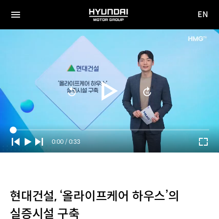
EN
HYUNDAI
영문
MOTOR
전체
사이트
메뉴
GROUP
이동
Current
0:00
/
Duration
0:33
Time
현대건설, ‘올라이프케어 하우스’의
실증시설 구축