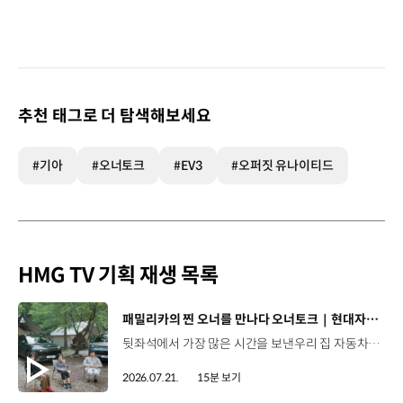
추천 태그로 더 탐색해보세요
#기아
#오너토크
#EV3
#오퍼짓 유나이티드
HMG TV 기획 재생 목록
[동영상]
패밀리카의 찐 오너를 만나다 오너토크｜현대자동차
뒷좌석에서 가장 많은 시간을 보낸우리 집 자동차의 찐 오너들!🚗 차에 담긴 추억부터 미래에 꿈꾸는 드림카까지 현대차 Kids의 솔직한 토크를 확인해 보세요. 00:47 패밀리카의 찐 오너, 현대차 Kids 프로필00:56 우리 가족 차가 제일 예쁘다?04:21 차 안에서 우리 가족은?06:26 패밀리카로서의 장점10:04 아이들의 눈으로 본 현대차는 어떤 이미지일까?10:55 추억을 선물한 현대차12:02 나의 드림카13:46 오너토크를 함께한 소감은? #현대자동차 #오너토크 #패밀리카 #현대차Kids #아이오닉9 #싼타페하이브리드 #아이오닉5N #아이오닉6N #N페스티벌 #가족여행 #미래세대 #드림카
2026.07.21.
15분 보기