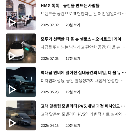
[동영상]
HMG 톡톡｜공간을 만드는 사람들
브랜드를 공간으로 표현한다는 건 어떤 일일까요? 양재 사옥 로비부터 기아 브랜드관, 제네시스 라운지까지.현대자동차그룹의 공간 브랜딩 담당자들이 들려주는생생한 비하인드 스토리를 HMG 톡톡에서 만나보세요. 00:00 HMG 톡톡 인트로00:33 브랜드 공간 개발 담당자를 소개01:47 공간 브랜딩의 A to Z03:09 현대차그룹 양재사옥 로비 리노베이션 스토리04:58 기아를 체험하는 곳, '오토랜드 브랜드관' 스토리06:20 제네시스의 특별한 공간, '제네시스 라운지' 스토리08:00 공간 브랜딩 담당자들의 업무 에피소드11:17 공간 브랜딩을 위한 파격적인(?) 아이디어 창출법12:44 공간 브랜딩 담당자들의 특이한 직업병?14:20 공간 브랜딩 담당자들의 특별한 아이템 스토리17:55 공간에 진심인 사람들이 그리는 미래 #HMG톡톡 #공간 #현대자동차 #기아 #제네시스 #PV5 #양재사옥 #브랜드공간 #디자인 #공간디자인 #공간브랜딩 #아이디어 #오토랜드브랜드관
2026.07.09.
20분 보기
[동영상]
모두가 선택한 디 올 뉴 셀토스 – 오너토크 | 기아
차급을 뛰어넘는 넉넉하고 편안한 공간. 디 올 뉴 셀토스를 선택한 오너들의 Talk🚗 00:00 인트로00:44 오너 프로필01:34 내가 디 올 뉴 셀토스를 선택한 이유03:13 첫차라서 더 소중해04:00 보다 크고 강인해진 디자인05:08 차급을 뛰어넘는 다재다능 실내공간06:03 아이들은 몰랐던 엄마의 새 차07:08 내가 2열 편의성을 고려한 이유09:03 V2L 기능09:58 스테이 모드10:35 ADAS12:11 오감으로 느끼는 사운드 - 1열 바이브로 사운드 시트13:47 내 차를 소개합니다16:32 나에게 셀토스란 #기아 #디올뉴셀토스 #오너토크 #소형SUV #중형급소형SUV #첨단운전자보조기능 #셀토스하이브리드연비 #셀토스하이브리드XLine디자인 #바이브로사운드시트 #휠베이스 #2열리클라이닝시트 #스마트파워테일게이트
2026.07.06.
17분 보기
[동영상]
역대급 연비에 넓어진 실내공간의 비밀, 디 올 뉴 셀토스 개발기
디자인과 성능, 공간 활용성까지 새롭게 완성한 디 올 뉴 셀토스.연구원이 직접 밝히는 풀체인지 개발 비하인드를 만나보세요. 01:35 연구원도 “이건 좀 갖고 싶은데?”라고 생각한 역대급 풀체인지02:22 디 올 뉴 셀토스, 좋은데 비싸다? 개발 연구진의 솔직한 마음03:27 Trial – 기존 셀토스의 최대 약점, NVH 성능 개선 목표03:58 Trial – 패밀리카를 염두에 둔 2열 공간 확보 목표04:48 Trial – 소형 SUV는 꼭 귀여워야 할까? 외장 디자인 목표05:51 Modify – 디 올 뉴 셀토스의 강인한 외관 디자인 탄생 배경07:07 Modify – 비행기 날개 같은 사이드미러 디자인, 고주파 휘슬 소음 잡아내다09:20 Modify – 2열 리클라이닝 시트, 24도의 비밀10:07 Modify – 짜릿한 음악 비트를 진동으로 전달하는, 바이브로 사운드 시트13:15 Improve – 차급을 넘어선 정숙성, 고급 세단 수준의 NVH 달성14:11 Improve – 더 넓고 더 여유롭게, 동급 최강의 2열과 적재공간15:47 Improve – 선택하는 재미까지 더했다, 확 달라진 컬러 라인업16:36 Improve – 연비, 활용성 모두 잡은 하이브리드 기술 소개 (HPC / V2L / 스테이 모드) #기아 #TMI토크 #디올뉴셀토스 #디올뉴셀토스하이브리드 #디올뉴셀토스디자인 #디올뉴셀토스시트 #디올뉴셀토스실내공간 #디올뉴셀토스가격 #디올뉴셀토스옵션 #디올뉴셀토스XLine 유튜브 바로 가가
2026.05.28.
19분 보기
[동영상]
고객 맞춤형 모빌리티 PV5, 개발 과정 비하인드 스토리
고객 맞춤형 모빌리티 PV5의 가변적 시트 설계와 최첨단 사양까지.승차감과 내구성을 모두 확보하기 위한 고민,연구원이 직접 밝히는 PV5 개발 스토리를 지금 만나보세요. 00:00 하이라이트00:49 PV5 프로젝트를 맡았을 때, 들었던 생각?02:06 Trial-고객의 니즈에서 개발을 시작한 PV5 프로젝트04:20 Modify-시트를 자동차 바닥으로 넣을 수 있다면? 카고 하이루프 ‘팝업 싱킹 시트’ 개발 스토리07:02 Modify-안전성과 승차감을 충족하는 현가장치 ‘후륜 사이드로드 발생형 CTBA’ 개발 스토리11:02 Modify-비즈니스의 무한 확장을 가능하게 하는 ‘신규 인포테인먼트‘ 개발 스토리12:50 Improve-운전하기 편안한 전기 밴13:29 Improve-넓은 실내공간 확보를 위한 노력14:37 최소 회전 반경 5.5m, 경차 수준의 회전 반경 확보한 PV516:05 안드로이드 기반 AAOS 최초로 적용한 PV517:46 ‘이게 정말 되네?’ 연구원들의 솔직한 PV5 개발 소감 #기아 #TMI토크 #PV5 #PV5카고 #PV5패신저 #PV5택시 #PV5하이루프 #PBV #PV5개발과정 #PV5특화기능 #PV5성능 #PV5공간활용 #PV5승차감 #PV5안정성 #고객맞춤형모빌리티 유튜브 바로 가기 >
2026.04.16.
20분 보기