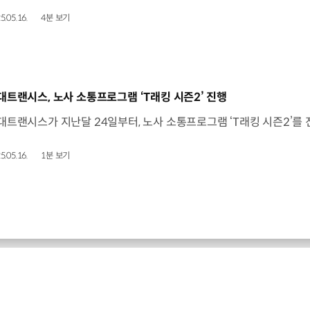
5.05.16.
4분 보기
동영상]
대트랜시스, 노사 소통프로그램 ‘T래킹 시즌2’ 진행
5.05.16.
1분 보기
현대자동차 최신 소식