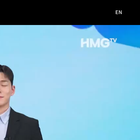
EN
영문
사이트로
이동