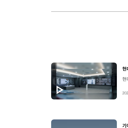
[
현
202
[
기