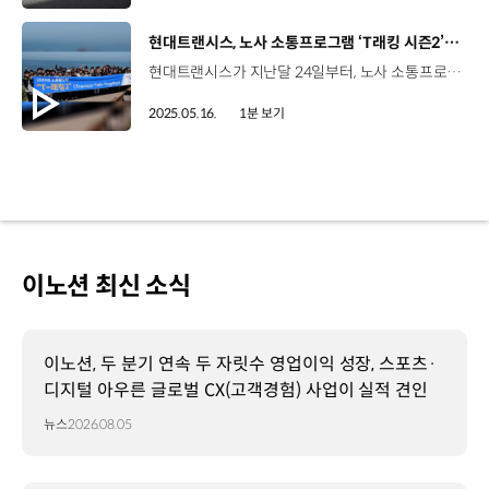
[동영상]
현대트랜시스, 노사 소통프로그램 ‘T래킹 시즌2’ 진행
현대트랜시스가 지난달 24일부터, 노사 소통프로그램 ‘T래킹 시즌2’를 진행하고 있습니다. ‘T래킹 시즌2’는 성연공장의 임직원 550여 명이 총 8차수에 걸쳐 참석하는데요, 지난 7일 진행된 행사에는 현대트랜시스 백철승 대표가 함께해 의미를 더했습니다. 임직원들은 방포해수욕장에서 백사장항까지 총 10.2km의 해변길을 걷고, 준비된 미니게임과 다과를 즐기며 소통의 시간을 가졌습니다. 백철승 부사장 / 현대트랜시스 대표이사 (현장싱크)좋은 분들과 함께 이렇게 만나서 너무 기쁘고요. 변화를 리딩하는 현대트랜시스가 될 수 있도록 조합원들 또 임직원 분들과 함께 최선을 다하겠습니다. 현대트랜시스는 앞으로도 임직원의 소통을 위해 다양한 프로그램을 운영할 예정입니다.
2025.05.16.
1분 보기
이노션 최신 소식
이노션, 두 분기 연속 두 자릿수 영업이익 성장, 스포츠·
디지털 아우른 글로벌 CX(고객경험) 사업이 실적 견인
뉴스
2026.08.05