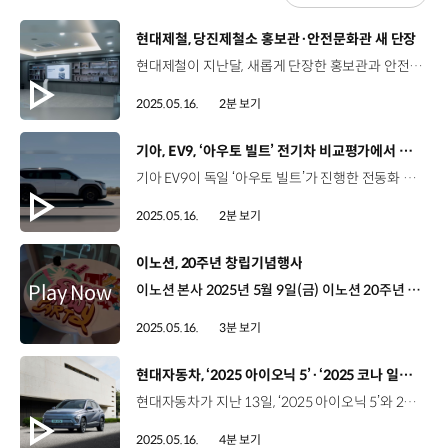
[동영상]
현대제철, 당진제철소 홍보관·안전문화관 새 단장
현대제철이 지난달, 새롭게 단장한 홍보관과 안전문화관을 공개했습니다. 당진제철소에 위치한 홍보관은 현대제철의 70여 년 철강사를 비롯해, 자동차 전문 브랜드 ‘H-솔루션’, 탄소중립 생산 체계인 ‘하이큐브(Hy-Cube)’ 공정의 소개 공간으로 꾸며졌습니다. 송기원 책임매니저 / 현대제철 판재홍보팀새롭게 리뉴얼 된 홍보관은 현대자동차그룹의 헤리티지와 함께 대한민국 최초 철강회사로서의 출범과 성장 및 현재의 모습, 그리고 앞으로 실현할 탄소 중립의 미래를 소개함으로써 내방객들에게 그룹의 차별화된 가치를 소개할 것입니다. 아울러, 안전문화관은 14개 체험관과 8개 강의실을 마련하고, 지속적으로 콘텐츠 개선을 통해 교육의 실효성을 높여왔는데요. 현대제철은 이번 리뉴얼을 통해 실제 산업재해 상황에 대한 체험형교육을 강화하는 한편, SCR 제도와 노사 결의 활동 등 전사적 안전문화 정착에도 노력할 계획입니다.
2025.05.16.
2분 보기
[동영상]
기아, EV9, ‘아우토 빌트’ 전기차 비교평가에서 우수성 입증
기아 EV9이 독일 ‘아우토 빌트’가 진행한 전동화 대형 SUV 비교 평가에서 경쟁차를 제치고 우수한 평가를 받았습니다. 독일 유력 자동차 전문 매체인 ‘아우토 빌트’는 유럽 소비자들의 차량 구매 시 중요한 기준으로 활용되는데요. 기아 EV9은 볼보 EX90와의 맞대결에서 총점 589점을 기록하며 571점을 받은 EX90를 앞질렀습니다. 이번 비교 평가는 바디, 편의성, 파워트레인, 주행성능, 커넥티비티, 친환경성, 경제성 등 7개 항목에 대해 이뤄졌는데요. EV9은 바디 항목에서 긴 휠베이스를 활용한 넓은 실내 공간과 최대 2,393L에 달하는 적재 공간 등으로 높은 점수를 받았습니다. 파워트레인 항목에서는 정지 상태에서 시속 100km까지 5.2초, 시속 80km에서 시속 120km까지의 추월 가속에서 3.5초를 기록하며 EX90를 제쳤는데요. 출력 차이에도 불구하고 가벼운 차량 중량과 고효율 전동화 시스템 덕분에 뛰어난 가속 성능을 발휘했습니다. 이처럼 EV9은 뛰어난 성능에도 EX90보다 약 2만 유로 낮은 가격으로 경제성 항목에서 압도하며 실질 구매 가치를 입증했습니다. EV9은 2023년 출시 이후 ‘2024 월드카 어워즈’에서 ‘올해의 자동차’ 및 ‘올해의 전기차’를 수상하고, ‘2024 북미 올해의 차’에 선정되는 등 세계 유수의 자동차 상을 휩쓸며 전용 플랫폼인 E-GMP 기반의 기술 완성도와 상품성으로 글로벌 시장서 호평을 이어가고 있습니다.
2025.05.16.
2분 보기
[동영상]
이노션, 20주년 창립기념행사
이노션 본사 2025년 5월 9일(금) 이노션 20주년 창립기념행사 ‘Surf, Now!’ ‘Surf, Now!’ ‘2030을 향한 새 도약의 흐름을 함께 타자’는 의미 전세계 임직원들을 위한 온·오프라인 동시 진행 2005년 창립 이후 글로벌 마케팅 에이전시로 성장한 이노션 이노션의 미래 비전 공유 행동 강령 선포 이용우 사장 / 이노션 이제 우리는 지난 20년의 성과를 바탕으로 더 크고 새로운 미래를 설계하고자 합니다. 이노션의 새로운 키워드, ‘비욘드 (Beyond)’ 이노션이 추구하는 창의성, 확장성, 미래 지향적 가치를 담은 키워드 이용우 사장 / 이노션 비욘드는 단순히 넘어선다는 뜻을 넘어 우리가 추구하는 창의성, 확장성 그리고 미래 지향적 가치를 모두 담고 있습니다. 이 힘을 바탕으로 미래의 이노션은 모든 한계를 뛰어넘으며 광고회사의 경계를 넘어 최고의 고객 경험 솔루션을 제공하는 회사로 우뚝 설 것입니다. 정성이 고문 / 이노션20년 전 50여 명으로 출발하였던 이노션이 이제는 4천여 명의 글로벌 가족으로 성장했습니다. 변화와 혁신을 두려워하지 않는 자세로 새로운 길을 함께 열어가기를 기대합니다. “20년을 넘어, 200년을 향해” 현대자동차그룹 정의선 회장의 특별 축하 영상 미래를 리드해 나갈 ‘이노시안’을 위한 따뜻한 축하와 격려 이노션 임직원 팀 대항 농구 토너먼트 경기, 디제잉 공연 등 다채로운 임직원 참여 프로그램 진행 함께 걸어온 길을 돌아보고 미래를 약속한 이노시안의 시간 혁신의 바다, ‘이노션’ “기업의 이름을 뛰어넘어 일반 명사가 되는 그날까지”
2025.05.16.
3분 보기
[동영상]
현대자동차, ‘2025 아이오닉 5’·‘2025 코나 일렉트릭’ 출시
현대자동차가 지난 13일, ‘2025 아이오닉 5’와 2025 코나 일렉트릭’을 출시하고 본격적인 판매에 돌입했습니다. ‘2025 아이오닉 5’는 트림별 고객 선호 편의 사양을 기본 탑재했는데요, 서라운드 뷰 모니터, 후측방 모니터 등 주차 편의를 위한 핵심 사양으로 구성된 ‘파킹 어시스트 Lite 패키지’를 신설하고, 기존 최상위 트림 ‘프레스티지’에서만 운영해온 N Line을 ‘익스클루시브’ 트림까지 확대 운영합니다. 또한, ‘2025 코나 일렉트릭’은 엔트리 트림인 ‘E-VALUE+’에 후측방 충돌 경고 등 안전 사양을 기본 적용하고, 인조가죽 시트와 1열 열선/통풍시트 등이 포함된 ‘컴포트 초이스’ 패키지 운영으로 상품성을 한층 높였습니다. 현대자동차 아이오닉 5와 코나 일렉트릭은 상품성을 강화했음에도 가격 인상은 최소화해 더 많은 고객에게 다가갈 계획입니다.
2025.05.16.
4분 보기