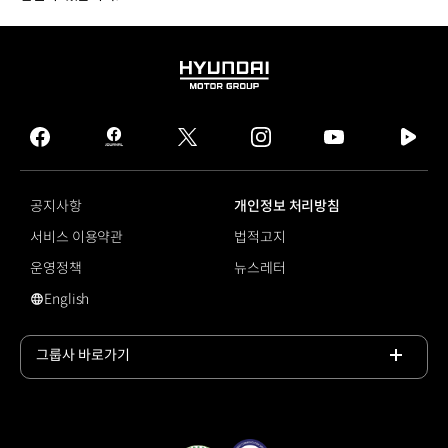
HYUNDAI
MOTOR
GROUP
facebook
hmg
twitter
instagram
youtube
naver
journal
tv
facebook
공지사항
개인정보 처리방침
서비스 이용약관
법적고지
운영정책
뉴스레터
English
영문 사이트로 이동
그룹사 바로가기
목록
열기