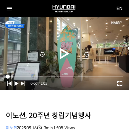
EN
HYUNDAI
영문
MOTOR
전체
사이트
메뉴
GROUP
이동
Current
0:00
/
Duration
2:05
Time
이노션, 20주년 창립기념행사
이노션
2025.05.16
3min
1,508
Views