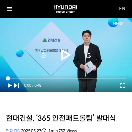
EN
HYUNDAI
영문
MOTOR
전체
사이트
메뉴
GROUP
이동
Current
0:00
/
Duration
0:48
Time
현대건설, ‘365 안전패트롤팀’ 발대식
현대건설
2025.05.27
1min
752
Views