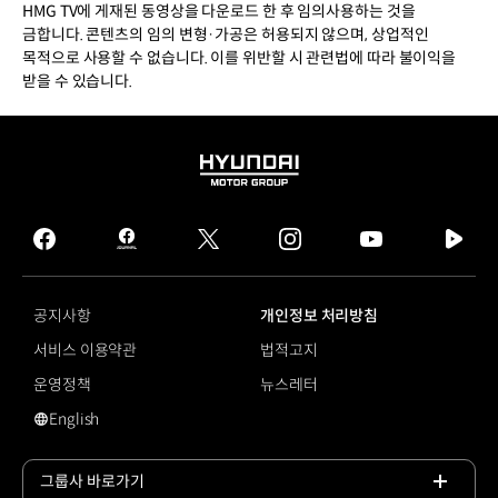
HMG TV에 게재된 동영상을 다운로드 한 후 임의사용하는 것을
금합니다. 콘텐츠의 임의 변형·가공은 허용되지 않으며, 상업적인
목적으로 사용할 수 없습니다. 이를 위반할 시 관련법에 따라 불이익을
받을 수 있습니다.
HYUNDAI
MOTOR
GROUP
facebook
hmg
twitter
instagram
youtube
naver
journal
tv
facebook
공지사항
개인정보 처리방침
서비스 이용약관
법적고지
운영정책
뉴스레터
English
영문 사이트로 이동
그룹사 바로가기