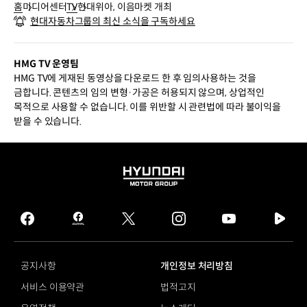
홈
미디어센터
TV
현대위아, 이음마켓 개최
현대자동차그룹의 최신 소식을 구독하세요
HMG TV 운영팀
HMG TV에 게재된 동영상을 다운로드 한 후 임의사용하는 것을
금합니다. 콘텐츠의 임의 변형·가공은 허용되지 않으며, 상업적인
목적으로 사용할 수 없습니다. 이를 위반할 시 관련법에 따라 불이익을
받을 수 있습니다.
HYUNDAI
MOTOR
GROUP
facebook
hmg
twitter
instagram
youtube
naver
journal
tv
facebook
공지사항
개인정보 처리방침
서비스 이용약관
법적고지