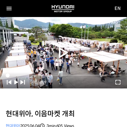
EN
HYUNDAI
영문
MOTOR
전체
사이트
메뉴
GROUP
이동
Current
0:00
/
Duration
2:09
Time
현대위아, 이음마켓 개최
현대위아
2025.06.04
3min
605
Views