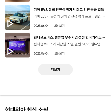
[동영상]
기아 EV3, 유럽 안전성 평가서 최고 안전 등급 획득
기아 EV3가 유럽의 신차 안전성 평가 프로그램인 ‘유로 NCAP’에서 최고 등급인 별 다섯(★★★★★)을 획득하며 글로벌 최고 수준의 안전성을 입증했습니다. 유럽의 신차 평가 프로그램인 유로 NCAP 테스트는 매년 안전성 검증 결과를 발표하고 있는데요. EV3는 4개 평가 항목 중에서 성인 탑승자 보호, 어린이 탑승자 보호, 안전 보조 시스템 등에서 높은 점수를 기록했습니다. 특히 EV3는 충돌 상황에서도 승객 공간이 안전하게 유지되며 탑승자를 효과적으로 보호하고, 운전자 상태 모니터링 시스템 등 다양한 안전 사양이 탑재된 점이 좋은 평가를 받으며 최고 등급을 달성했습니다. 이로써 기아는 2022년 EV6, 2023년 EV9에 이어 이번 EV3까지 유로 NCAP 평가를 받은 모든 전용 전기차 모델이 최고 등급에 이름을 올렸습니다.
2025.06.04.
2분 보기
[동영상]
현대글로비스. 밸류업 우수기업 선정 한국거래소 이사장상 수상
현대글로비스가 지난달 27일 열린 ‘2025 밸류업 우수기업 시상식 및 밸류업 1주년 기념 세미나’에서 밸류업 우수기업으로 선정됐습니다. 한국거래소는 현대글로비스가 그간 주주가치 향상을 위해 노력한 점을 인정해 한국거래소 이사장상을 수여했는데요. 현대글로비스는 경영층이 직접 시장과 소통하며 주요 경영활동 정보를 알리고 주주친화적 배당 정책을 강화하며 기업가치 제고를 위해 역량을 집중시켜 왔습니다.
2025.06.04.
1분 보기
더보기
현대위아 최신 소식