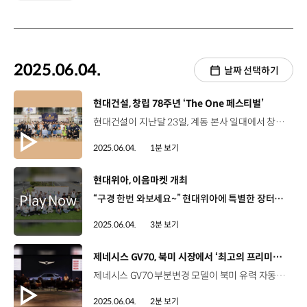
2025.06.04.
날짜 선택하기
[동영상]
현대건설, 창립 78주년 ‘The One 페스티벌’
현대건설이 지난달 23일, 계동 본사 일대에서 창립 78주년을 기념하며 ‘The One 페스티벌’을 열었습니다. 이번 행사는 형식적인 기념식을 벗어나 현대건설 임직원이 직접 참여해 소속감과 자부심을 느낄 수 있는 행사로 진행한 것이 특징인데요. 임직원 스포츠대전, 임직원 자녀 미술대회, 현대건설 배구단이 서포터로 나선 본부대항 배구대전 등 다양한 이벤트를 펼치며 창립 78주년을 미래를 향한 소통과 화합의 날로 만들었습니다. ‘국가대표 건설기업’이라는 자부심을 나누며 100년 기업을 향해 나아갈 것을 다짐하는 시간이었습니다.
2025.06.04.
1분 보기
[동영상]
현대위아, 이음마켓 개최
“구경 한번 와보세요~” 현대위아에 특별한 장터가 떴다! 현대위아 본사 경상남도 창원특례시 5월 21일(수) 지역 농가와 소비자를 이어주는 ‘이음마켓’ 창원 농가 17곳 참여 판로 확대를 위해 현대위아가 개척한 장터 베테랑 농부들이 선보이는 고품질 농산물 감잎차, 감말랭이, 쌀 베이글까지 다양한 먹거리 라인업에 ‘완판’ 예감 김삼수 농부 / 이음마켓 (파프리카 판매)열심히 해서 오늘 가져온 물량은 다 소진을 하고 갈 생각입니다. 완판 파이팅! 임두진 농부 / 이음마켓 (방울토마토 판매) 고맙고 감사하죠. 이음마켓 파이팅 홍보부터 판매까지 직접 챙긴 현대위아 임직원 봉사자 ‘판매요정 모드 ON’ 엄태경 책임매니저 / 현대위아 공작기계생산관리팀임직원들이 같이 또 참여하니까 좋은 측면이 많은 것 같습니다. 또 주변 소상공인들도 같이 상생하는 분위기도 조성되고 참 인상 깊었습니다. 현대위아, 임직원들에게 농산물 쿠폰 지급해 ‘소비 유도’ 박정국 기술기사 / 현대위아 특수생산팀진해에서 산삼 막걸리를 가져와서 맛볼 수 있고, 택배로도 보내주니까 좋고요. 또 저렴하게 판매해 주셔서 고맙습니다. 농산물 활용 아이들과 함께하는 체험 프로그램 진행 사내 어린이집 어린이들이 직접 만든 공예품 바자회 따뜻함 100% 충전 바자회 수익금은 전액 기부 김은지 / 함형민 책임매니저 가족신랑 회사에서 하는 플리마켓이다 보니까 뭔가 좀 색다르고 아이와 함께하다 보니까 더욱 뜻깊은 것 같습니다 농가는 활짝, 직원은 뿌듯 상생의 미소가 가득했던 하루 신뢰를 잇고, 마음을 잇는 ‘이음마켓’ ‘이음마켓’ 파이팅! “서로를 잇는 따뜻한 연결, 지역사회와 함께 상생합니다”
2025.06.04.
3분 보기
[동영상]
제네시스 GV70, 북미 시장에서 ‘최고의 프리미엄 SUV’로 찬사
제네시스 GV70 부분변경 모델이 북미 유력 자동차 매체들로부터 ‘최고의 프리미엄 SUV’라는 뜨거운 반응을 얻었습니다. 제네시스는 최근, 미국 텍사스주 휴스턴에서 GV70에 적용된 핵심 기술 발표와 시승회가 결합된 ‘GV70 미디어 퍼스트 드라이브’를 진행했는데요. 이 행사에는 북미 주요 60여 개 매체가 참석한 가운데 GV70에 대한 북미 시장의 높은 관심을 확인할 수 있었습니다. GV70는 부분변경을 거치며 더욱 우수해진 주행 성능과 정숙성, 완성도 높은 실내 공간 등을 갖춰 북미 주요 매체로부터 “모든 조건을 만족시키는 최고의 프리미엄 SUV”라는 찬사를 받았는데요, 미국 자동차 전문지 ‘카앤드라이버’는 “GV70는 여전히 럭셔리와 스포츠의 경계를 능숙하게 넘나 든다”며 “승차감이 울퉁불퉁한 노면에서 더욱 개선됐고 이전보다 날카로운 조향이 가능해 코너링도 더 정교해졌다”라고 평가했고 자동차 전문 미디어 ‘잘롭닉(Jalopnik)’은 뛰어난 정숙성의 비결로 능동형 소음 제어를 언급하며 “외부 소음을 완벽하게 차단한다”고 호평했습니다. GV70는 북미 시장 출시 이후 가장 많은 판매량을 기록하고 있는 제네시스의 베스트셀링 모델로 지난해 제네시스 미국 전체 판매량의 35%, 캐나다 전체 판매량 중 57%를 차지하며 북미 시장 판매량을 견인하고 있습니다.
2025.06.04.
2분 보기