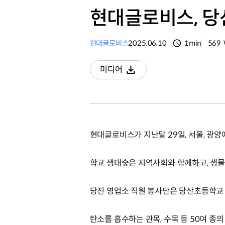
현대글로비스, 당
현대글로비스
2025.06.10
1min
569
분량
조회
미디어
다운로드
현대글로비스가 지난달 29일, 서울, 광양
학교 생태숲은 지역사회와 함께하고, 생
당진 영업소 직원 봉사단은 당산초등학교
탄소를 흡수하는 관목, 수목 등 50여 종