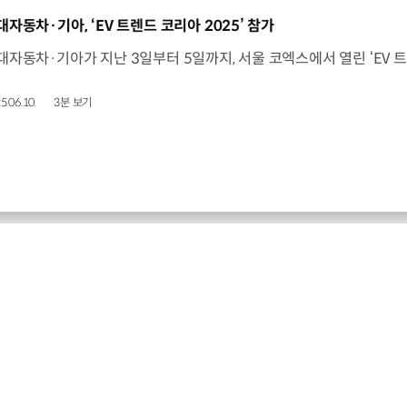
동영상]
대자동차·기아, ‘EV 트렌드 코리아 2025’ 참가
5.06.10.
3분 보기
현대글로비스 최신 소식
현대글로비스, 자동차운반선 원격운항