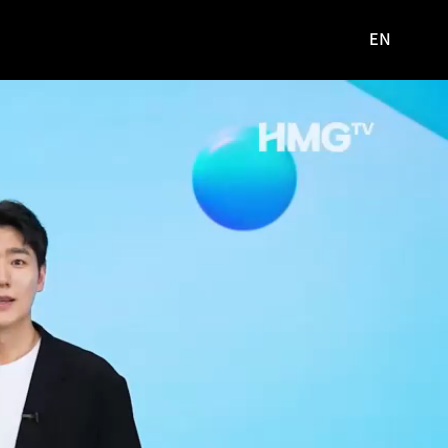
EN
영문
사이트로
이동