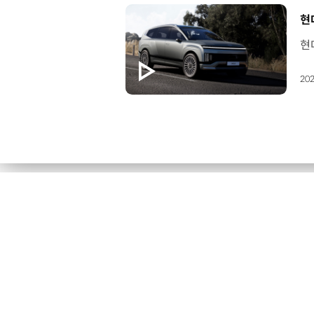
[
현
202
현대글로비스, ‘2026 파트너스데이’ 개최