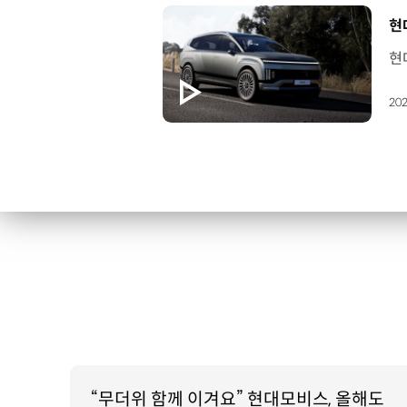
[
현
202
“무더위 함께 이겨요” 현대모비스, 올해도