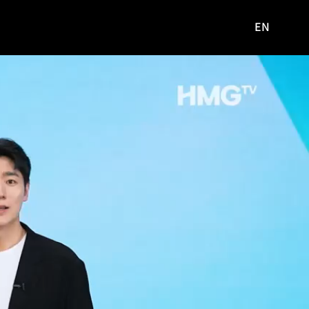
EN
영문
사이트로
이동