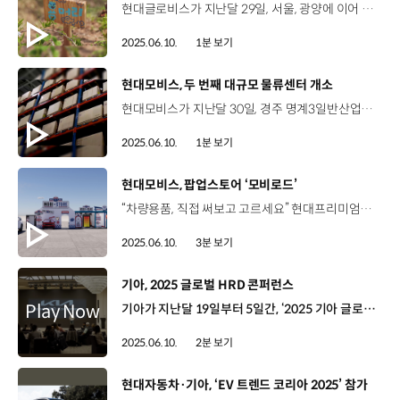
현대글로비스가 지난달 29일, 서울, 광양에 이어 충남 당진 사업장 인근 초등학교에 세 번째 ‘현대글로비스 생태숲’을 조성했습니다. 학교 생태숲은 지역사회와 함께하고, 생물 다양성을 보전하기 위한 사회공헌활동의 일환인데요. 당진 영업소 직원 봉사단은 당산초등학교 학생들과 교내 유휴 부지에 우리나라 멸종위기종 및 자생식물과 탄소를 흡수하는 관목, 수목 등 50여 종의 식물을 심고, 기후변화 및 생물 다양성, 생태숲의 역할 등을 살피는 환경보호 교육도 함께 진행했습니다.
2025.06.10.
1분 보기
[동영상]
현대모비스, 두 번째 대규모 물류센터 개소
현대모비스가 지난달 30일, 경주 명계3일반산업단지에 영남 지역 3개의 물류 거점을 통합한 통합물류센터를 구축하고 개소식을 열었습니다. 영남물류센터는 영남 지역 270개 생산협력사로부터 부품을 공급받아, 152개 차종의 약 17만 5천 개 품목을 관리하는데요. 축구장 11개 규모의 물류 허브로 A/S 부품의 입고와 저장, 출고 작업을 자동화해 물류관리 효율성을 높이고, 전국에 신속하고 안정성 있게 부품을 공급합니다. 현대모비스는 향후, A/S 부품 공급의 안정성 확보를 위해 국내뿐만 아니라 해외에도 물류 거점을 지속 확대할 계획입니다.
2025.06.10.
1분 보기
[동영상]
현대모비스, 팝업스토어 ‘모비로드’
“차량용품, 직접 써보고 고르세요” 현대프리미엄아울렛 SPACE1 경기 남양주시 5월 30일(금) ~ 6월 8일(일) 열흘간의 대장정 현대모비스 최초 팝업스토어 ‘MOBI ROAD’ 휴식과 쇼핑이 있는 미국 고속도로 휴게소 콘셉트 본격적인 여름 야외활동철을 앞두고 시연을 통해 매력도를 높이는 마케팅 전략 인기 차량 용품 60여 가지 전시 체험 판매 세차 매니아에게 입소문 난 현대모비스 세차 용품 브랜드 ‘오로르(OLOR)’ 부터 여름철 필수템 안전용품 에어컨 필터, 방향제 차량용 소화기 까지! 차키 없이 차량 제어가 가능한 ‘브링앤티’ 시연 노혜빈 책임매니저 / 현대모비스 국내모빌리티사업팀요즘에는 소비자들이 직접 제품을 느끼는 경험을 통해서 구매로 이어지는 경우가 많습니다. 고객들이 부담 없이 방문하셔서 현대모비스의 브랜드를 접하고, ‘현대모비스가 이런 것도 하는구나’라는 브랜드 위상을 높일 수 있는 계기가 되고 또 저희 용품 사업의 입지가 조금 더 확고히 되는 그런 좋은 계기가 될 수 있기를 바랍니다. 재미와 선물을 모두 잡은 다양한 현장 이벤트 진행 100% 당첨, 행운의 룰렛을 통한 차량용품 증정 사격 게임, 소화기 게이지 충전, 포토부스 등 남녀노소 함께 즐길거리 가득! 팝업스토어 고객다양하게 체험존이 구성돼서 재밌었고요. 사격하는 것도 재밌었고 사진도 되게 잘 나와서 좋았어요. 팝업스토어 고객 현대모비스에서 진행하는 부스에 와서 이벤트를 진행했는데 너무 재밌었어요. 즐거웠습니다. 좋은 시간이었어요. 아기랑 사진도 찍고 정말 좋네요. 팝업스토어 고객 이런 이벤트가 자주 있었으면 좋겠습니다. 재미있게 잘 했습니다. 현대모비스, 온라인에서 오프라인까지 고객 접점 확대 “운전자의 모든 여정에 현대모비스가 함께합니다”
2025.06.10.
3분 보기
[동영상]
기아, 2025 글로벌 HRD 콘퍼런스
기아가 지난달 19일부터 5일간, ‘2025 기아 글로벌 HRD 콘퍼런스’를 개최했습니다. 글로벌 HRD 콘퍼런스는 기아의 인재 개발 전략을 공유하고, 업무 수행 역량을 높이기 위해 마련된 행사인데요. 기아 12개 권역/법인의 현지인 인재개발 담당자 20명이 직접 한국을 찾았습니다. 이번 행사 참가자들은 글로벌 인재 육성 전략과 권역/법인 인재개발 부문의 역할에 대해 의견을 나누고, 국내 관련 부문 담당자들과 네트워킹 시간을 가졌습니다. 또한, 기아 비전스퀘어에서 인재개발 실무자의 역량향상을 위한 교육도 진행됐는데요. 특히 ‘사내강사 양성과정’은 현지 담당자들이 소속 권역으로 돌아가 교육에 필요한 자료를 직접 기획, 제작하고 강의까지 진행할 수 있도록 진행돼 호응을 얻었습니다. 이외에도 KIA타이거즈 야구경기 응원, 오토랜드 광명 EVO Plant 투어, Kia360 헤리티지 전시 관람 등 다양한 체험 기회를 제공했습니다. 마크 로버츠 매니저 / 기아 호주법인 HR부문정말 환상적인 콘퍼런스였습니다. 세계 각국의 동료들과 교류하고, 기아에 대해 더 많이 알아갈 수 있는 매우 좋은 기회였습니다.It's been a really fantastic conference. It's been great to catch up with colleagues from all around the world to learn more about. 에블린 모스버거 매니저 / 기아 유럽권역본부 Talent Culture정말 즐거운 시간을 보냈고, 같은 장소에서든, 다른 장소에서든 이번에 알게된 동료들을 다시 만나게 되길 희망합니다.I really had a great time and I hope I will have a chance to meet your colleagues in this setup or a different setup together again. 기아는 앞으로도 글로벌 인재개발 담당자들과의 지속적인 교류를 통해 글로벌 구성원들의 성장을 지원할 계획입니다.
2025.06.10.
2분 보기
[동영상]
현대자동차·기아, ‘EV 트렌드 코리아 2025’ 참가