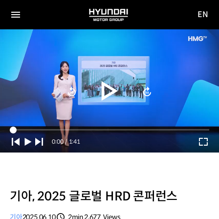
EN
HYUNDAI
영문
MOTOR
전체
사이트
메뉴
GROUP
이동
Current
0:00
/
Duration
1:41
Time
기아, 2025 글로벌 HRD 콘퍼런스
기아
2025.06.10
2min
2,677
Views