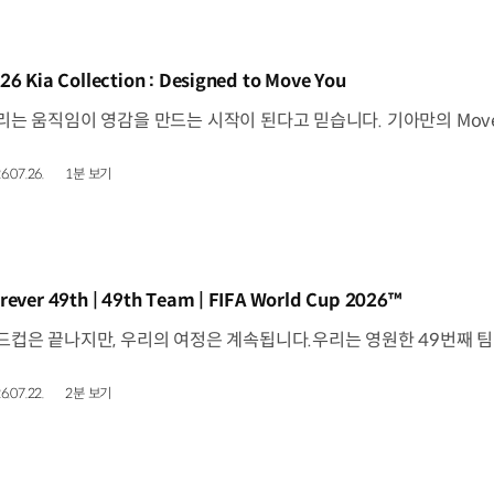
동영상]
26 Kia Collection : Designed to Move You
6.07.26.
1분 보기
동영상]
rever 49th | 49th Team | FIFA World Cup 2026™
6.07.22.
2분 보기