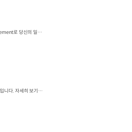
우리는 움직임이 영감을 만드는 시작이 된다고 믿습니다. 기아만의 Movement로 당신의 일상에 영감을 더해줄 2026 Kia Collection을 만나보세요. Designed to move you. Kia Collection 자세히 보기 ▶ #Kia #기아 #KiaCollection #기아컬렉션 #Designedtomoveyou #lifestyle
월드컵은 끝나지만, 우리의 여정은 계속됩니다.우리는 영원한 49번째 팀입니다. 자세히 보기 ▶ #Kia #InspirationConnectsUsAll #49thTeam #OMBC #FIFAWorldCup2026 유튜브 쇼츠 보기 >