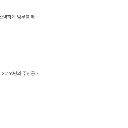
잊지 못할 여정을 돌아보며.가장 중요한 순간, 49번째 팀이 공을 건네며 완벽하게 임무를 해낸 그 순간을 함께 돌아봅니다. 자세히 보기 ▶ #Kia #InspirationConnectsUsAll #49thTeam #OMBC #FIFAWorldCup2026 유튜브 쇼츠 보기 >
영감으로 하나 된 우리는, 무엇이든 해낼 수 있습니다.세계 곳곳에서 모인 2026년의 주인공들이 FIFA 월드컵™ 오피셜 매치볼 캐리어로 꿈의 무대에 섰습니다. 자세히 보기 ▶ #Kia #InspirationConnectsUsAll #49thTeam #OMBC #FIFAWorldCup2026 유튜브 쇼츠 보기 >