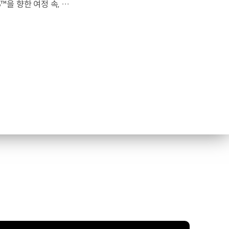
전 세계를 무대로 모두에게 영감을 전하는 49번째 팀.FIFA 월드컵 2026™을 향한 여정 속, 이제 사람들의 시선은 이 어린 스타들에게 향합니다. 자세히 보기 ▶ #Kia #InspirationConnectsUsAll #49thTeam #OMBC #FIFAWorldCup2026 유튜브 쇼츠 보기 >