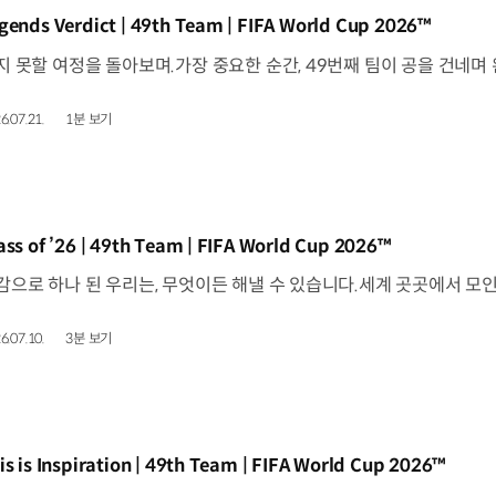
동영상]
gends Verdict | 49th Team | FIFA World Cup 2026™
6.07.21.
1분 보기
동영상]
ass of ’26 | 49th Team | FIFA World Cup 2026™
6.07.10.
3분 보기
동영상]
is is Inspiration | 49th Team | FIFA World Cup 2026™