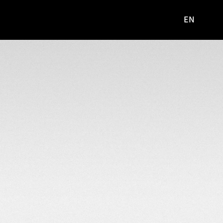
EN
영문
사이트로
이동