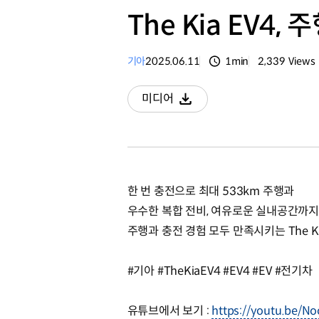
The Kia EV4
기아
2025.06.11
1min
2,339
Views
분량
조회수
미디어
다운로드
한 번 충전으로 최대 533km 주행과
우수한 복합 전비, 여유로운 실내공간까지
주행과 충전 경험 모두 만족시키는 The K
#기아 #TheKiaEV4 #EV4 #EV #전기차
유튜브에서 보기 :
https://youtu.be/N