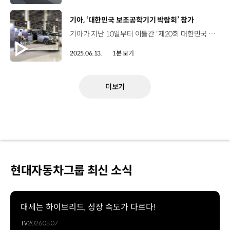
[동영상]
기아, ‘대한민국 보조공학기기 박람회’ 참가
기아가 지난 10일부터 이틀간 '제20회 대한민국 보조공학기기 박람회'에 참가해 PV5 WAV 차량을 선보였습니다. 한국장애인고용공단 주최로 서울 aT센터에서 열린 이번 박람회는 장애인의 직업생활에 필요한 보조공학기기 관련 기술과 제품의 최신 동향을 알리는 행사인데요. 기아 PV5 WAV는 일반 승객과 휠체어 사용자 모두 탑승 가능한 국내 최초의 유니버설 디자인으로, EGMP.S 플랫폼 기반의 저상화 설계 및 휠체어 사용자의 편의성을 고려한 측면 탑승 방식, 그리고 보호자가 3열에 동승해 휠체어 사용자를 보조할 수 있는 구조 등으로 최적의 탑승 및 거주 공간과 안전성을 모두 갖췄다는 평가를 받았습니다. 기아는 올해 4분기 중 PV5 WAV를 국내에 첫 출시하고 교통약자 모빌리티 시장의 전동화 전환을 선도한다는 전략입니다.
2025.06.13.
1분 보기
더보기
현대자동차그룹 최신 소식
대세는 하이브리드, 성장 속도가 다르다!
TV
2026.08.07