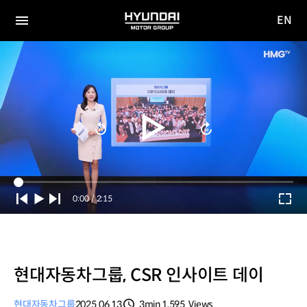
EN
HYUNDAI
영문
MOTOR
전체
사이트
메뉴
GROUP
이동
Current
0:00
/
Duration
2:15
Time
현대자동차그룹, CSR 인사이트 데이
현대자동차그룹
2025.06.13
3min
1,595
Views