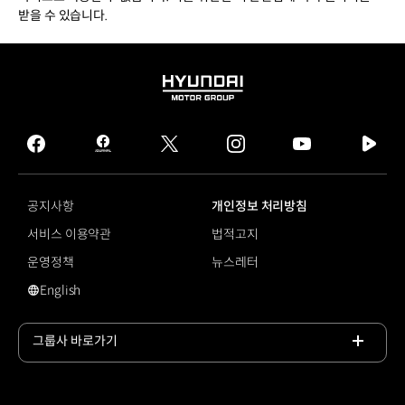
받을 수 있습니다.
HYUNDAI
MOTOR
GROUP
facebook
hmg
twitter
instagram
youtube
naver
journal
tv
facebook
공지사항
개인정보 처리방침
서비스 이용약관
법적고지
운영정책
뉴스레터
English
영문 사이트로 이동
그룹사 바로가기
목록
열기