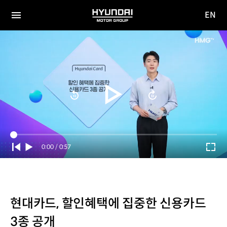
EN
HYUNDAI
영문
MOTOR
전체
사이트
메뉴
GROUP
이동
Current
0:00
/
Duration
0:57
Time
현대카드, 할인혜택에 집중한 신용카드
3종 공개