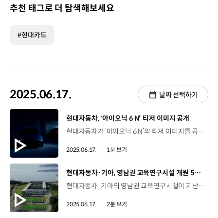
추천 태그로 더 탐색해보세요
#현대카드
2025.06.17.
날짜 선택하기
[동영상]
현대자동차, ‘아이오닉 6 N' 티저 이미지 공개
현대자동차가 ‘아이오닉 6 N’의 티저 이미지를 공개하며 새로운 패러다임을 제시할 고성능 세단 전기차의 등장을 예고했습니다. 티저 이미지를 통해 공개된 아이오닉 6 N은 공기역학적 효율성과 주행성능이 강조된 대형 윙 스포일러, 그리고 넓어진 펜더와 차체가 눈길을 사로잡았습니다. 아이오닉 6 N은 현대 N의 3대 성능 철학인 코너링 악동(Corner Rascal), 레이스트랙 주행능력(Racetrack Capability), 일상의 스포츠카(Everyday Sports Car)를 기반으로 고성능 주행감성을 전달할 예정인데요. 현대자동차는 오는 7월, 영국 굿우드 페스티벌 행사 현장에서 아이오닉 6 N을 최초로 공개할 예정입니다.
2025.06.17.
1분 보기
[동영상]
현대자동차·기아, 영남권 교육연구시설 개원 5주년
현대자동차·기아의 영남권 교육연구시설이 지난 15일, 개원 5주년을 맞이했습니다. 인재개발원 경주캠퍼스와 글로벌상생협력센터로 구성된 영남권 교육연구시설은 국내 뿐만 아니라 해외 임직원들도 방문하며 활발히 운영되고 있는데요. 인재개발원 경주캠퍼스는 현대자동차그룹 임직원을 대상으로 리더십 교육, 스마트 모빌리티 시대에 대응하는 DX교육 뿐만 아니라 신입사원 및 경력입사자들을 대상으로 그룹의 경영철학과 가치를 알리고 각종 콘퍼런스를 진행하며 구성원들의 성과 향상에도 기여하고 있습니다. 지난 4월까지 누적 인원 19만6천여 명이 교육프로그램에 참여했습니다. 글로벌상생협력센터는 자동차 부품협력사 임직원을 대상으로 동반 성장과 미래 경쟁력 확보를 위해 교육프로그램과 시설을 무상 제공하고 있는데요, 교육에 참여한 협력사 임직원들은 오프라인 3만 5천여 명, 온라인 27만여 명에 이릅니다. 현대자동차·기아의 영남권 교육연구시설은 앞으로도 최고 수준의 시설에서 임직원들의 역량 개발을 위한 다양한 경험을 제공할 예정입니다.
2025.06.17.
2분 보기