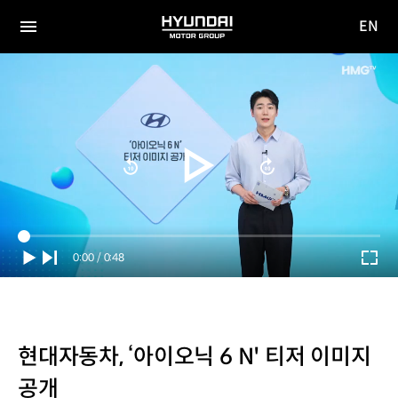
EN
HYUNDAI
영문
MOTOR
전체
사이트
메뉴
GROUP
이동
Current
0:00
/
Duration
0:48
Time
현대자동차, ‘아이오닉 6 N' 티저 이미지
공개