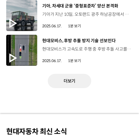
[동영상]
기아, 차세대 군용 ‘중형표준차’ 양산 본격화
기아가 지난 10일, 오토랜드 광주 하남공장에서 차세대 군용 중형표준차(KMTV) 양산 출고 기념식 행사를 열고 본격적인 양산을 시작했습니다. 이번에 양산되는 중형표준차는 1977년 이후 48년 만에 선보이는 차세대 모델로 병력과 물자 수송 능력을 개선했는데요, 수심 1m 하천 도섭, 60% 종경사 및 40% 횡경사 주행, 영하 32도 냉시동 기능 등이 적용돼 험난한 환경에서도 안전한 주행 능력을 발휘합니다. 또한 군용차임에도 어라운드 뷰, 에어 서스펜션 시트 등 최신 편의사양도 대거 적용했습니다. 기아는 이달부터 우리 육군에 중형표준차를 인도하는 것을 시작으로 국내외 고객에게공급할 계획입니다.
2025.06.17.
1분 보기
[동영상]
현대모비스, 후방 추돌 방지 기술 선보인다
현대모비스가 고속도로 주행 중 후방 추돌 사고를 방지하는 안전 신기술을 곧 시장에 선보입니다. 현대모비스가 개발한 후방 안전 제어 기술은 후방 차량이 10m 이내의 초근접 주행을 할 경우, 운전자에게 경고하고 일정 시간 동안 상황이 지속될 경우 차량 스스로 속도를 높여 안전거리를 확보하는데요, 고속도로에서 스마트 크루즈 컨트롤 기능을 이용해 주행할 때 작동합니다. 이는, 전방 카메라와 후측방 레이더 센서에 기존 주행 제어 기술을 연동해 차량 스스로 회피할 수 있는 수준의 기술력으로 지난 2022년, ‘현대자동차그룹 아이디어 공모전’에서 최우수상을 수상한 기술 과제를 양산 수준의 기술로 개발해 성공했다는 점에서 그 의미를 더합니다.
2025.06.17.
1분 보기
더보기
현대자동차 최신 소식