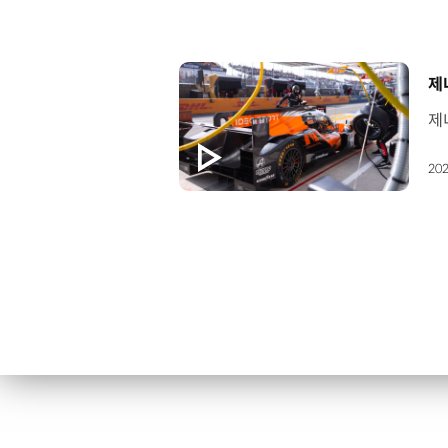
[
제
202