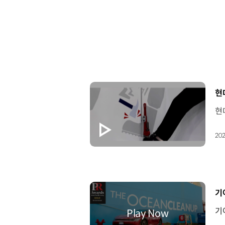
[
현
202
[
기