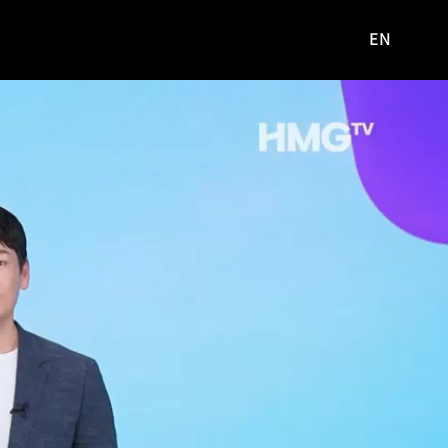
EN
영문
사이트로
이동