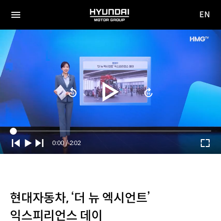
EN
HYUNDAI
영문
MOTOR
전체
사이트
메뉴
GROUP
이동
Current
0:00
/
Duration
2:02
Time
현대자동차, ‘더 뉴 엑시언트’
익스피리언스 데이