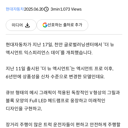
현대자동차
2025.06.20
3min
1,073
Views
분량
조회수
(새
선호하는 출처로 추가
미디어
다운로드
창
열림)
현대자동차가 지난 17일, 천안 글로벌러닝센터에서 ‘더 뉴
엑시언트 익스피리언스 데이’를 개최했습니다.
지난 11일 출시된 ‘더 뉴 엑시언트’는 엑시언트 프로 이후,
6년만에 상품성을 신차 수준으로 변경한 모델인데요.
큐브 형태의 메시 그래픽이 적용된 독창적인 V 형상의 그릴과
블록 모양의 Full LED 헤드램프로 웅장하고 미래적인
디자인을 구현하고,
장거리 주행이 많은 트럭 운전자들이 편하고 안전하게 주행할