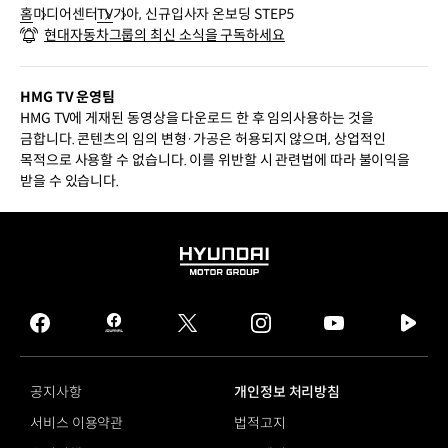
홈
미디어센터
TV
기아, 신규입사자 온보딩 STEP5
현대자동차그룹의 최신 소식을 구독하세요
HMG TV 운영팀
HMG TV에 게재된 동영상을 다운로드 한 후 임의사용하는 것을
금합니다. 콘텐츠의 임의 변형·가공은 허용되지 않으며, 상업적인
목적으로 사용할 수 없습니다. 이를 위반할 시 관련법에 따라 불이익을
받을 수 있습니다.
HYUNDAI
MOTOR
GROUP
facebook
hmg
twitter
instagram
youtube
naver
journal
tv
facebook
공지사항
개인정보 처리방침
서비스 이용약관
법적고지