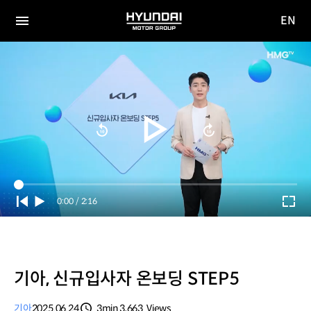
EN
HYUNDAI
영문
MOTOR
전체
사이트
메뉴
GROUP
이동
Current
0:00
/
Duration
2:16
Time
기아, 신규입사자 온보딩 STEP5
기아
2025.06.24
3min
3,663
Views