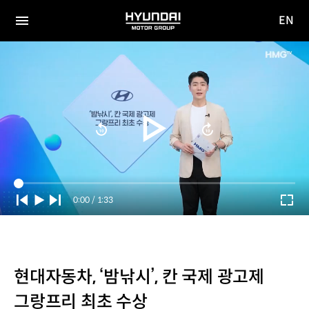
EN
HYUNDAI
영문
MOTOR
전체
사이트
메뉴
GROUP
이동
Current
0:00
/
Duration
1:33
Time
현대자동차, ‘밤낚시’, 칸 국제 광고제
그랑프리 최초 수상