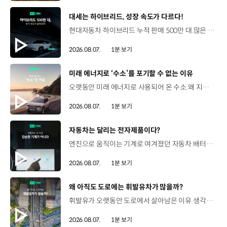
[동영상]
대세는 하이브리드, 성장 속도가 다르다!
현대자동차 하이브리드 누적 판매 500만 대.많은 운전자들이 선택한 이유는 무엇일까요? 현대진행형 팟캐스트 EP.21에서 확인하세요.📻 #현대자동차그룹 #현대진행형 #모빌리티팟캐스트 #하이브리드 #연료 #미래모빌리티 #모빌리티
2026.08.07.
1분 보기
[동영상]
미래 에너지로 ‘수소’를 포기할 수 없는 이유
오랫동안 미래 에너지로 사용되어 온 수소.왜 지금까지도 중요한 선택지로 꼽힐까요? 현대진행형 팟캐스트 EP.21에서 확인하세요.📻 #현대자동차그룹 #현대진행형 #모빌리티팟캐스트 #수소전기차 #수소에너지 #연료 #미래모빌리티 #모빌리티
2026.08.07.
1분 보기
[동영상]
자동차는 달리는 전자제품이다?
엔진으로 움직이는 기계로 여겨졌던 자동차.배터리와 소프트웨어를 통해 어떻게 바뀌고 있을까요? 현대진행형 팟캐스트 EP.21에서 확인하세요.📻 #현대자동차그룹 #현대진행형 #모빌리티팟캐스트 #SDV #전기차 #연료 #미래모빌리티 #모빌리티
2026.08.07.
1분 보기
[동영상]
왜 아직도 도로에는 휘발유차가 많을까?
휘발유가 오랫동안 도로에서 살아남은 이유.생각보다 강력한 장점이 있었습니다. 현대진행형 팟캐스트 EP.21에서 확인하세요.📻 #현대자동차그룹 #현대진행형 #모빌리티팟캐스트 #휘발유 #내연기관 #연료 #미래모빌리티 #모빌리티
2026.08.07.
1분 보기