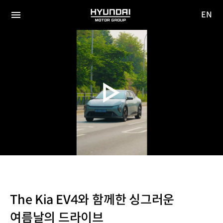
EN
HYUNDAI
영문
MOTOR
전체
사이트
메뉴
GROUP
이동
The Kia EV4와 함께한 싱그러운
여름날의 드라이브