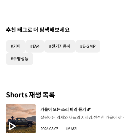
추천 태그로 더 탐색해보세요
#기아
#EV4
#전기자동차
#E-GMP
#주행성능
Shorts 재생 목록
[동영상]
가을이 오는 소리 미리 듣기 🍂
살랑이는 억새와 새들의 지저귐,선선한 가을이 찾아오는 소리. 더 기아 타스만과 함께 계절을 만나보세요. 🎧 *본 영상은 AI를 활용해 제작했습니다. #기아 #더기아타스만 #타스만 #가을 #입추 #Tasman #ASMR
2026.08.07.
1분 보기