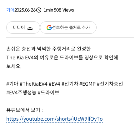
기아
2025.06.26
1min
508
Views
분량
조회수
(새
선호하는 출처로 추가
미디어
다운로드
창
열림)
손쉬운 충전과 넉넉한 주행거리로 완성한
The Kia EV4의 여유로운 드라이브를 영상으로 확인해
보세요.
#기아 #TheKiaEV4 #EV4 #전기차 #EGMP #전기차충전
#EV4주행성능 #드라이브
유튜브에서 보기 :
https://youtube.com/shorts/iUcW9lfOyTo