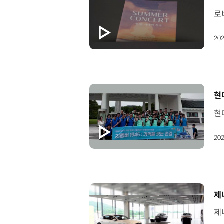
202
[
현
202
[
제