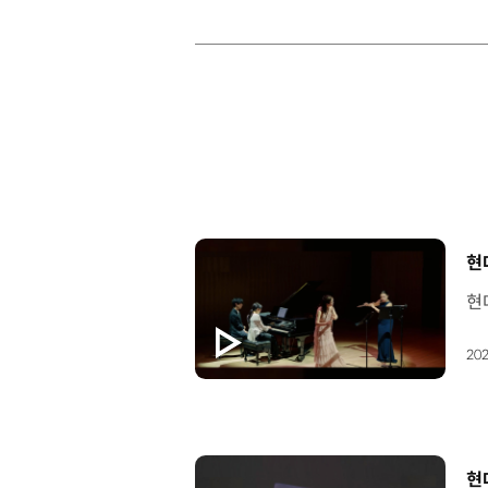
[
현
202
[
현