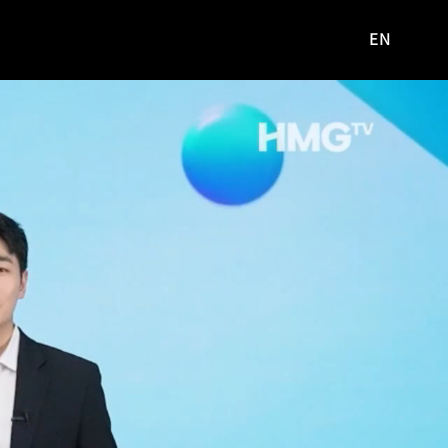
EN
영문
사이트로
이동