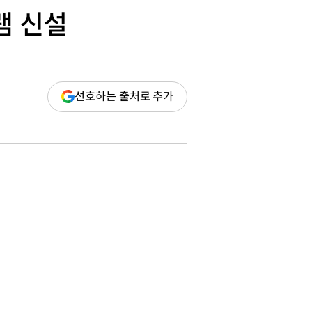
램 신설
(새
선호하는 출처로 추가
창
열림)