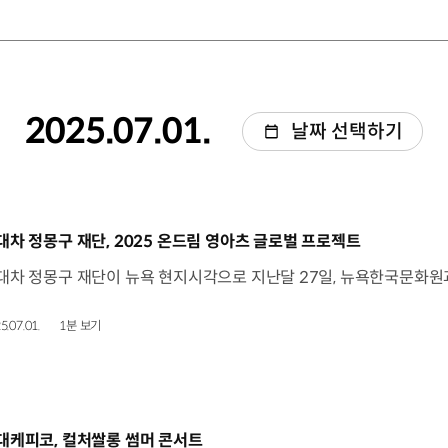
2025.07.01.
날짜 선택하기
동영상]
대차 정몽구 재단, 2025 온드림 영아츠 글로벌 프로젝트
5.07.01.
1분 보기
동영상]
대케피코, 컬처쌀롱 썸머 콘서트